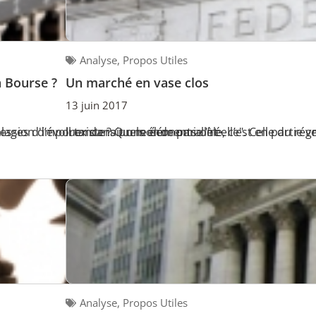
Analyse
,
Propos Utiles
n Bourse ?
Un marché en vase clos
13 juin 2017
calages d'importance ? Quels éléments ont
ession d’évoluer dans un monde parallèle, c’est en partie grâc
Il existerait une économie "réelle". Celle du réve
Analyse
,
Propos Utiles