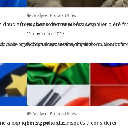
Analyse
,
Propos Utiles
es dans AfterBusiness sur BFM Business
Euphorie des marchés : un palier a été fr
12 novembre 2017
 lobbying du capital-investissement), le
rédacteur en chef des Propos Utiles, dans AfterBusiness s
Alors que le marché « haussier » va bientôt fêter
Analyse
,
Propos Utiles
ne à expliquer sa politique…
Emergents : des risques à considérer