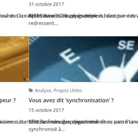
31 octobre 2017
erBusiness sur BFM Business. Au programme
rnal du Dimanche, Benoît Cœuré, membre du directoire de 
Après avoir été frappés de plein fouet par des
redressent...
Analyse
,
Propos Utiles
peur ?
Vous avez dit ‘synchronisation’ ?
15 octobre 2017
erBusiness sur BFM Business. Au programme
isons culturelles, les ménages chinois et indiens sont friand
La crise financière appartiendrait au passé ta
synchronisé à...