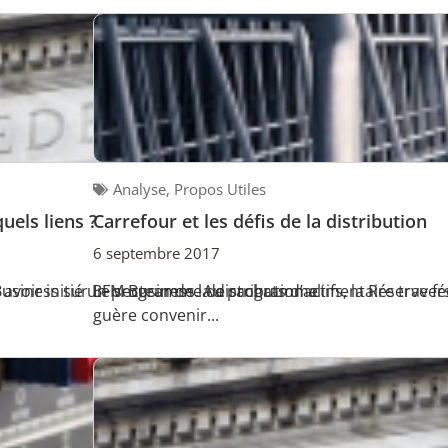
Analyse
,
Propos Utiles
quels liens ?
Carrefour et les défis de la distribution
6 septembre 2017
erBusiness sur BFM Business. Au programme
s avoir initié un programme de rachats d’actifs, la Réserve fé
Le secteur de la distribution alimentaire trav
guère convenir...