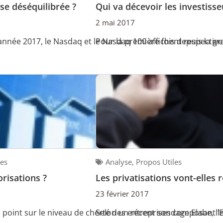
se déséquilibrée ?
Qui va décevoir les investisse
2 mai 2017
’année 2017, le Nasdaq et le Nasdaq 100 affichent respective
Pour la première fois depuis la gr
les
Analyse
,
Propos Utiles
orisations ?
Les privatisations vont-elles 
23 février 2017
point sur le niveau de cherté des entreprises composant le C
Selon un récent sondage Elabe, l’E