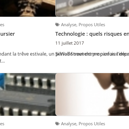
les
Analyse
,
Propos Utiles
oursier
Technologie : quels risques e
11 juillet 2017
endant la trêve estivale, un période souvent propice aux dé
Si Wall Street donne parfois l’impr
...
les
Analyse
,
Propos Utiles