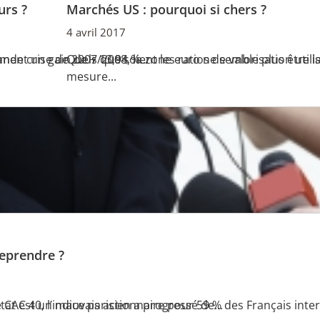
urs ?
Marchés US : pourquoi si chers ?
4 avril 2017
ment un gain de + 13,94 %...
ande crise de 2007/2008, la zone euro ne semble plus être l
Quels que soient les ratios de valorisation utili
mesure...
reprendre ?
AC 40, l’indice parisien a progressé de...
tat est un mauvais actionnaire pour 59 % des Français interro