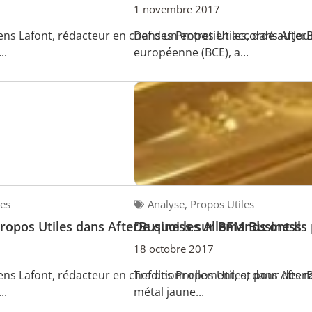
1 novembre 2017
ens Lafont, rédacteur en chef des Propos Utiles, dans Aft
Dans un entretien accordé au Jou
..
européenne (BCE), a...
les
Analyse
,
Propos Utiles
Propos Utiles dans AfterBusiness sur BFM Business
De quoi les Allemands ont-ils 
18 octobre 2017
ens Lafont, rédacteur en chef des Propos Utiles, dans Aft
Traditionnellement, et pour des ra
..
métal jaune...