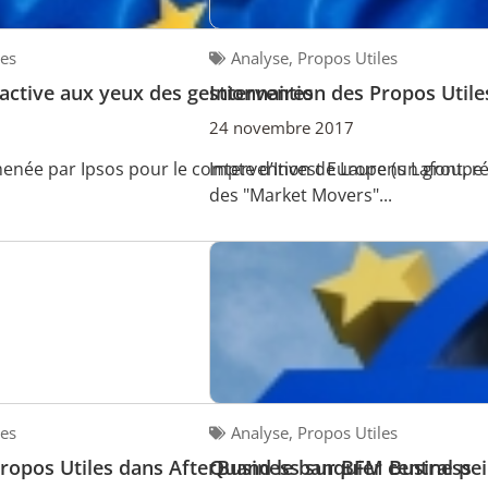
les
Analyse
,
Propos Utiles
ractive aux yeux des gestionnaires
Intervention des Propos Util
24 novembre 2017
née par Ipsos pour le compte d’Invest Europe (un groupe de
Intervention de Laurens Lafont, 
des "Market Movers"...
les
Analyse
,
Propos Utiles
Propos Utiles dans AfterBusiness sur BFM Business
Quand le banquier central pei