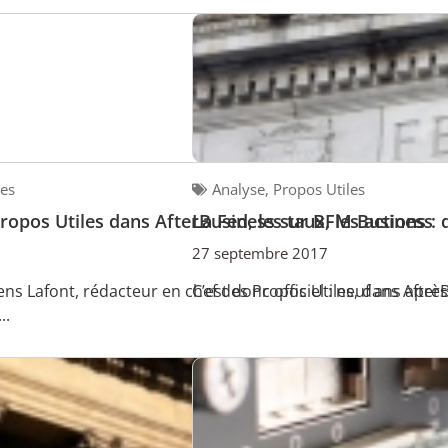
les
Analyse
,
Propos Utiles
Propos Utiles dans AfterBusiness sur BFM Business
La Fed, les taux, les actions : 
27 septembre 2017
ens Lafont, rédacteur en chef des Propos Utiles, dans Aft
C’est donc officiel : neuf ans aprè
..