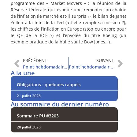
programme des « Market Movers » : la réunion de la
Réserve fédérale qui évoque une remontée prochaine
de l’inflation (le marché est-il surpris ?), le bilan de Janet
Yellen à la tête de la Fed (a-t-elle rempli sa mission ?),
les chiffres de l’inflation en Europe (stop ou encore pour
le QE de la BCE ?) et l’envolée du titre Boeing (un
exemple pratique de la bulle sur le Dow Jones…).
PRÉCÉDENT
SUIVANT
Point hebdomadaire et sommaire
Point hebdomadaire et sommaire
A la une
Obligations : quelques rappels
21 juillet 2026
Au sommaire du dernier numéro
Sommaire PU #3203
28 juillet 2026