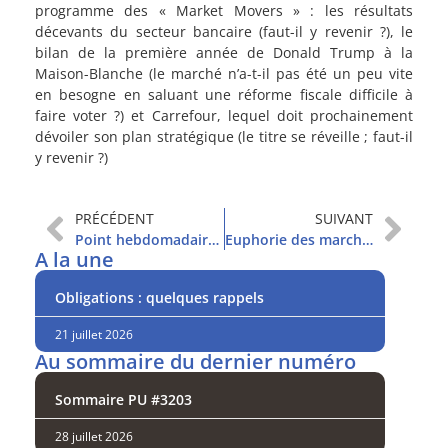
programme des « Market Movers » : les résultats
décevants du secteur bancaire (faut-il y revenir ?), le
bilan de la première année de Donald Trump à la
Maison-Blanche (le marché n’a-t-il pas été un peu vite
en besogne en saluant une réforme fiscale difficile à
faire voter ?) et Carrefour, lequel doit prochainement
dévoiler son plan stratégique (le titre se réveille ; faut-il
y revenir ?)
PRÉCÉDENT
SUIVANT
Point hebdomadaire et sommaire
Euphorie des marchés : un palier a été franchi
A la une
Obligations : quelques rappels
21 juillet 2026
Au sommaire du dernier numéro
Sommaire PU #3203
28 juillet 2026