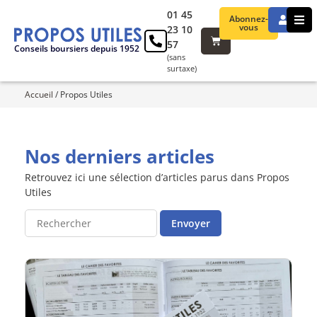
01 45
Abonnez-
vous
23 10
57
Conseils boursiers depuis 1952
(sans
surtaxe)
Accueil
/
Propos Utiles
Nos derniers articles
Retrouvez ici une sélection d’articles parus dans Propos
Utiles