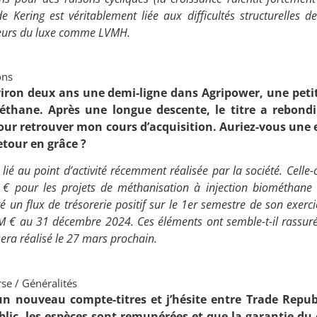
de Kering est véritablement liée aux difficultés structurelles de
teurs du luxe comme LVMH.
ons
 environ deux ans une demi-ligne dans
Agripower
, une peti
éthane. Après une longue descente, le titre a rebondi
ur retrouver mon cours d’acquisition. Auriez-vous une e
retour en grâce ?
lié au point d’activité récemment réalisée par la société. Celle-
M €
pour les projets de méthanisation à injection biométhane 
ré un flux de trésorerie positif sur le 1er semestre de son exer
M € au 31 décembre 2024. Ces éléments ont semble-t-il rassuré 
sera réalisé le 27 mars prochain.
se / Généralités
un nouveau compte-titres et j’hésite entre Trade Republi
lic, les espèces sont remunérées et que la garantie du c