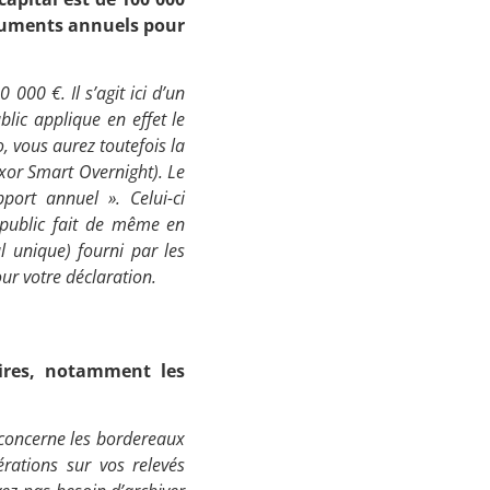
ocuments annuels pour
000 €. Il s’agit ici d’un
lic applique en effet le
, vous aurez toutefois la
xor Smart Overnight
). Le
port annuel ». Celui-ci
epublic fait de même en
al unique) fourni par les
ur votre déclaration.
ires, notamment les
 concerne les bordereaux
érations sur vos relevés