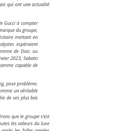
is qui ont une actualité
de Gucci à compter
 marque du groupe,
citaire mettant en
alystes espéraient
s femme de Dior, ou
anvier 2023, Sabato
 gamme capable de
ing, pose problème.
comme un véritable
che de ses plus bas
érons que le groupe s’est
outes les valeurs du luxe
 après les folles années