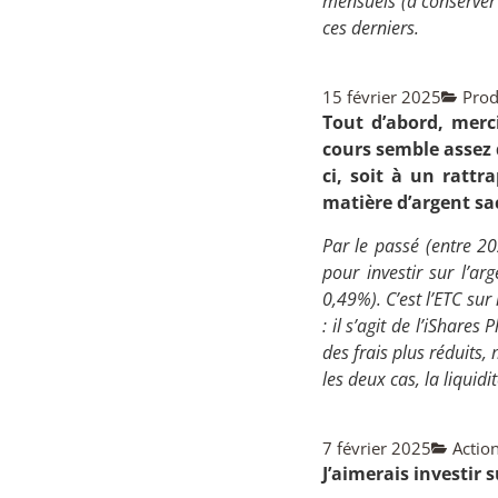
mensuels (à conserver 
ces derniers.
15 février 2025
Prod
Tout d’abord, merc
cours semble assez d
ci, soit à un rattr
matière d’argent sa
Par le passé (entre 20
pour investir sur l’ar
0,49%). C’est l’ETC sur 
: il s’agit de l’
iShares Ph
des frais plus réduits,
les deux cas, la liquidi
7 février 2025
Actio
J’aimerais investir 