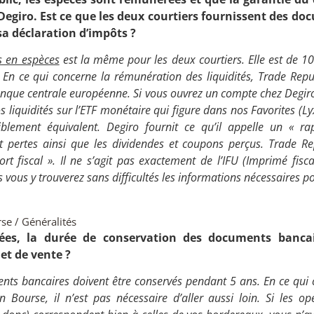
Degiro. Est ce que les deux courtiers fournissent des d
sa déclaration d’impôts ?
s en espèces
est la même pour les deux courtiers. Elle est de 100 
n ce qui concerne la rémunération des liquidités, Trade Repub
anque centrale européenne. Si vous ouvrez un compte chez Degiro
os liquidités sur l’ETF monétaire qui figure dans nos Favorites (
Ly
lement équivalent. Degiro fournit ce qu’il appelle un « rap
et pertes ainsi que les dividendes et coupons perçus. Trade R
rt fiscal ». Il ne s’agit pas exactement de l’IFU (Imprimé fisc
s vous y trouverez
sans difficultés
les informations nécessaires po
se / Généralités
ées, la durée de conservation des documents banca
et de vente ?
nts bancaires doivent être conservés pendant 5 ans. En ce qui
 Bourse, il n’est pas nécessaire d’aller aussi loin. Si les op