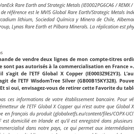
VanEck Rare Earth and Strategic Metals
(IE0002PG6CA6 / REMX / M
 de référence est le MVIS Global Rare Earth/Strategic Metals Inde
rcadium lithium, Sociedad Química y Minera de Chile, Albemar
up, Lynas Rare Earth et Pilbara Minerals. La réplication est phys
ns
nde de vendre deux lignes de mon compte-titres ordi
e sont pas autorisés à la commercialisation en France ». 
il s’agit de l’ETF
Global X Copper
(
IE0003Z9E2Y3)
. L’a
’agit de l’ETF
WisdomTree Silver
(
GB00B15KY328)
. Pouv
Et si oui, envisagez-vous de retirer cette Favorite du tab
s ces informations de votre établissement bancaire. Pour vér
l’émetteur de l’ETF Global X Copper qui n’est autre que Global X 
he en français du produit (globalxetfs.eu/content/files/COPX-UCI
TF est domicilié en Irlande et qu’il est enregistré dans plusieu
ommercialisé dans notre pays, ce qui permet aux intermédiaire