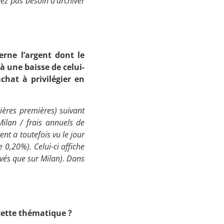
ez pas besoin d’archiver
rne l’argent dont le
à une baisse de celui-
achat à privilégier en
tières premières) suivant
lan / frais annuels de
ent a toutefois vu le jour
0,20%). Celui-ci affiche
levés que sur Milan). Dans
 cette thématique ?