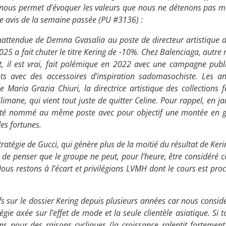
nous permet d’évoquer les valeurs que nous ne détenons pas ma
re avis de la semaine passée (PU #3136) :
nattendue de Demna Gvasalia au poste de directeur artistique 
025 a fait chuter le titre
Kering
de -10%. Chez Balenciaga, autre
t, il est vrai, fait polémique en 2022 avec une campagne publi
ts avec des accessoires d’inspiration sadomasochiste. Les an
 de Maria Grazia Chiuri, la directrice artistique des collection
limane, qui vient tout juste de quitter Celine. Pour rappel, en j
 été nommé au même poste avec pour objectif une montée en
es fortunes.
ratégie de Gucci, qui génère plus de la moitié du résultat de Ker
de penser que le groupe ne peut, pour l’heure, être considéré 
ous restons à l’écart et privilégions
LVMH
dont le cours est pro
s sur le dossier Kering depuis plusieurs années car nous consid
gie axée sur l’effet de mode et la seule clientèle asiatique. Si t
s pour des raisons cycliques (la croissance ralentit fortement