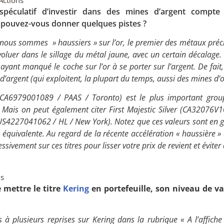
u spéculatif d’investir dans des mines d’argent compte
i, pouvez-vous donner quelques pistes ?
ous sommes » haussiers » sur l’or, le premier des métaux préci
voluer dans le sillage du métal jaune, avec un certain décalage
s ayant manqué le coche sur l’or à se porter sur l’argent. De fait,
d’argent (qui exploitent, la plupart du temps, aussi des mines d’o
(CA6979001089 / PAAS / Toronto) est le plus important grou
t. Mais on peut également citer First Majestic Silver (CA32076
S4227041062 / HL / New York). Notez que ces valeurs sont en gé
e équivalente. Au regard de la récente accélération « haussière »
ssivement sur ces titres pour lisser votre prix de revient et éviter 
ns
 mettre le titre
Kering
en portefeuille, son niveau de va
 plusieurs reprises sur Kering dans la rubrique « A l’affich