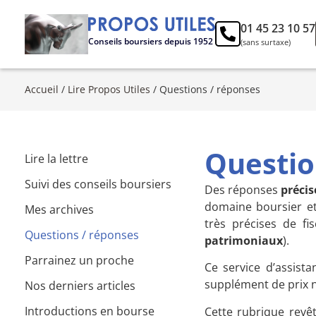
01 45 23 10 57
Conseils boursiers depuis 1952
(sans surtaxe)
Accueil
/
Lire Propos Utiles
/
Questions / réponses
Questio
Lire la lettre
Suivi des conseils boursiers
Des réponses
préci
domaine boursier et
Mes archives
très précises de fi
Questions / réponses
patrimoniaux
).
Parrainez un proche
Ce service d’assist
supplément de prix n
Nos derniers articles
Introductions en bourse
Cette rubrique revê