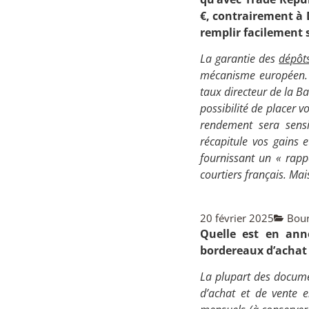
€, contrairement à 
remplir facilement 
La garantie des
dépôt
mécanisme européen. E
taux directeur de la B
possibilité de placer v
rendement sera sensib
récapitule vos gains 
fournissant un « rappo
courtiers français. Mai
20 février 2025
Bour
Quelle est en ann
bordereaux d’achat 
La plupart des docume
d’achat et de vente en