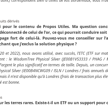
donc) correspondent bien à celles de vos bordereaux, vous n’av
uits dérivés
i pour le contenu de Propos Utiles. Ma question conce
éconnecté de celui de l’or, ce qui pourrait conduire soit 
apage fort de celui-là. Pouvez-vous me conseiller sur l’
chant que j’exclus la solution physique ?
20 et 2022), nous avons utilisé, avec succès, l’ETC (ETF sur ma
gent : le
WisdomTree Physical Silver
(
JE00B1VS3333 / PHAG / Mi
l’argent le plus significatif en termes de taille. Depuis, un concurr
ysical Silver
(IE00B4NCWG09 / ISLN / Londres / frais annuels de 
 mais il n’est disponible qu’à Londres (frais de transaction plus é
té est bonne.
ns
sur les terres rares. Existe-t-il un ETF ou un support pour