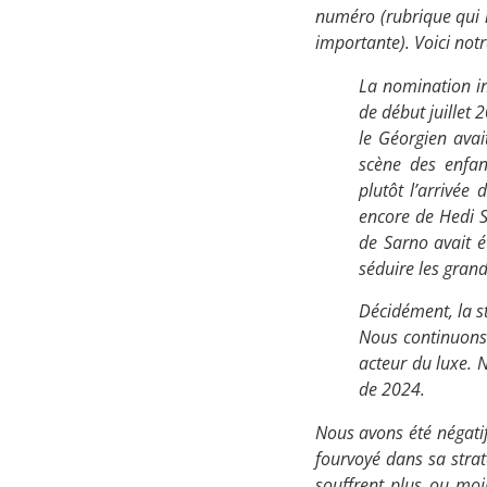
numéro (rubrique qui 
importante). Voici not
La nomination i
de début juillet 2
le Géorgien avai
scène des enfan
plutôt l’arrivée
encore de Hedi S
de Sarno avait
séduire les grand
Décidément, la st
Nous continuons 
acteur du luxe. N
de 2024.
Nous avons été négatif
fourvoyé dans sa straté
souffrent plus ou moin