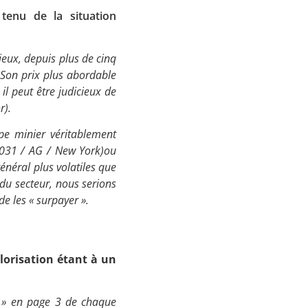
 tenu de la situation
Apprenez
à investir en Bourse
eux, depuis plus de cinq
. Son prix plus abordable
 il peut être judicieux de
r).
Découvrez
pe minier véritablement
notre méthode d'investis
V1031 / AG / New York)ou
néral plus volatiles que
 du secteur, nous serions
de les « surpayer ».
lorisation étant à un
e » en page 3 de chaque