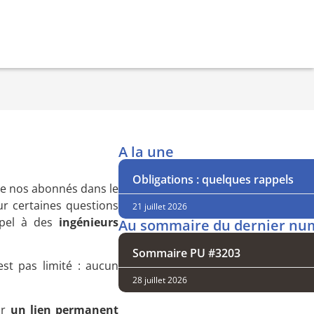
A la une
Obligations : quelques rappels
de nos abonnés dans le
ur certaines questions
21 juillet 2026
appel à des
ingénieurs
Au sommaire du dernier nu
Sommaire PU #3203
est pas limité : aucun
28 juillet 2026
ir
un lien permanent