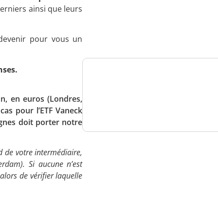
derniers ainsi que leurs
Analysez
nos performances
 devenir pour vous un
nses.
Consultez
on, en euros (Londres,
un numéro explicatif
 cas pour l’ETF Vaneck
gnes doit porter notre
d de votre intermédiaire,
Bénéficiez
erdam). Si aucune n’est
alors de vérifier laquelle
d'un essai gratuit