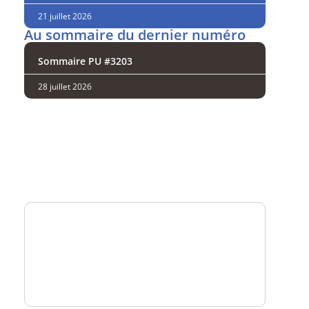
21 juillet 2026
Au sommaire du dernier numéro
Sommaire PU #3203
28 juillet 2026
Analysez
nos performances
Consultez
un numéro explicatif