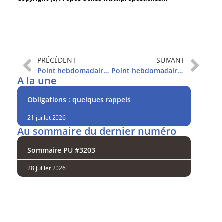
PRÉCÉDENT
SUIVANT
Point hebdomadaire et sommaire
Point hebdomadaire et sommaire
A la une
Obligations : quelques rappels
21 juillet 2026
Au sommaire du dernier numéro
Sommaire PU #3203
28 juillet 2026
Analysez