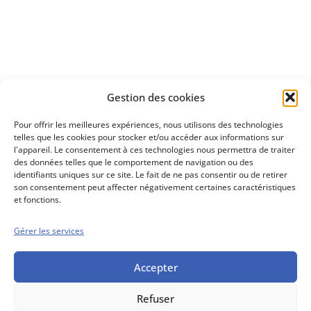
à investir en Bourse
Découvrez
Gestion des cookies
notre méthode d'investissement
Pour offrir les meilleures expériences, nous utilisons des technologies
telles que les cookies pour stocker et/ou accéder aux informations sur
l'appareil. Le consentement à ces technologies nous permettra de traiter
des données telles que le comportement de navigation ou des
identifiants uniques sur ce site. Le fait de ne pas consentir ou de retirer
son consentement peut affecter négativement certaines caractéristiques
et fonctions.
Gérer les services
Conseils boursiers depuis 1952
Propos Utiles est
une publication
Accepter
des Editions
Marigny
Refuser
Mentions Légales
Politique cookie