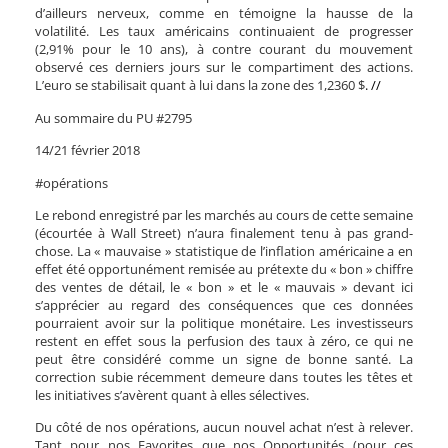
d’ailleurs nerveux, comme en témoigne la hausse de la
volatilité. Les taux américains continuaient de progresser
(2,91% pour le 10 ans), à contre courant du mouvement
observé ces derniers jours sur le compartiment des actions.
L’euro se stabilisait quant à lui dans la zone des 1,2360 $
. //
Au sommaire du PU #2795
14/21 février 2018
#opérations
Le rebond enregistré par les marchés au cours de cette semaine
(écourtée à Wall Street) n’aura finalement tenu à pas grand-
chose. La « mauvaise » statistique de l’inflation américaine a en
effet été opportunément remisée au prétexte du « bon » chiffre
des ventes de détail, le « bon » et le « mauvais » devant ici
s’apprécier au regard des conséquences que ces données
pourraient avoir sur la politique monétaire. Les investisseurs
restent en effet sous la perfusion des taux à zéro, ce qui ne
peut être considéré comme un signe de bonne santé. La
correction subie récemment demeure dans toutes les têtes et
les initiatives s’avèrent quant à elles sélectives.
Du côté de nos opérations, aucun nouvel achat n’est à relever.
Tant pour nos Favorites que nos Opportunités (pour ces