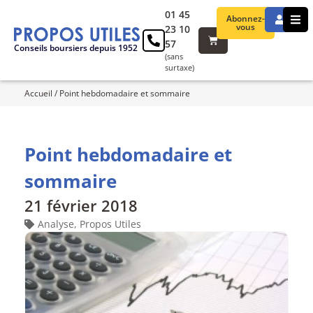
01 45
Abonnez-
vous
23 10
57
Conseils boursiers depuis 1952
(sans
surtaxe)
Accueil
/
Point hebdomadaire et sommaire
Point hebdomadaire et
sommaire
21 février 2018
Analyse
,
Propos Utiles