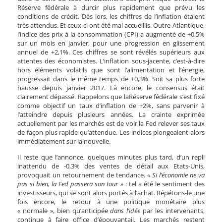
Réserve fédérale à durcir plus rapidement que prévu les
conditions de crédit. Dès lors, les chiffres de l’inflation étaient
très attendus. Et ceux-ci ont été mal accueillis. Outre-Atlantique,
l’indice des prix à la consommation (CPI) a augmenté de +0,5%
sur un mois en janvier, pour une progression en glissement
annuel de +2,1%. Ces chiffres se sont révélés supérieurs aux
attentes des économistes. L’inflation sous-jacente, c’est-à-dire
hors éléments volatils que sont l’alimentation et l’énergie,
progressait dans le même temps de +0,3%. Soit sa plus forte
hausse depuis janvier 2017. Là encore, le consensus était
clairement dépassé. Rappelons que laRéserve fédérale s’est fixé
comme objectif un taux d’inflation de +2%, sans parvenir à
l’atteindre depuis plusieurs années. La crainte exprimée
actuellement par les marchés est de voir la Fed relever ses taux
de façon plus rapide qu’attendue. Les indices plongeaient alors
immédiatement sur la nouvelle.
Il reste que l’annonce, quelques minutes plus tard, d’un repli
inattendu de -0,3% des ventes de détail aux Etats-Unis,
provoquait un retournement de tendance.
« Si l’économie ne va
pas si bien, la Fed passera son tour »
: tel a été le sentiment des
investisseurs, qui se sont alors portés à l’achat. Répétons-le une
fois encore, le retour à une politique monétaire plus
« normale », bien qu’anticipée
dans l’idée
par les intervenants,
continue à faire office d’épouvantail. Les marchés restent