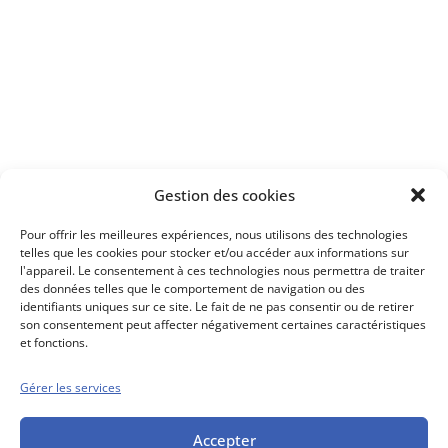
Apprenez
à investir en Bourse
Découvrez
Gestion des cookies
notre méthode d'investissement
Pour offrir les meilleures expériences, nous utilisons des technologies
telles que les cookies pour stocker et/ou accéder aux informations sur
l'appareil. Le consentement à ces technologies nous permettra de traiter
des données telles que le comportement de navigation ou des
identifiants uniques sur ce site. Le fait de ne pas consentir ou de retirer
son consentement peut affecter négativement certaines caractéristiques
et fonctions.
Gérer les services
Conseils boursiers depuis 1952
Propos Utiles est
une publication
Accepter