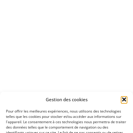
Bénéficiez
d'un essai gratuit
Apprenez
à investir en Bourse
Découvrez
Gestion des cookies
notre méthode d'investissement
Pour offrir les meilleures expériences, nous utilisons des technologies
telles que les cookies pour stocker et/ou accéder aux informations sur
l'appareil. Le consentement à ces technologies nous permettra de traiter
des données telles que le comportement de navigation ou des
identifiants uniques sur ce site. Le fait de ne pas consentir ou de retirer