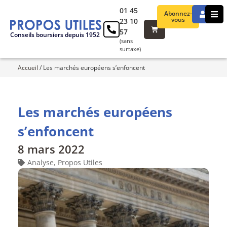
01 45
Abonnez-
vous
23 10
57
Conseils boursiers depuis 1952
(sans
surtaxe)
Accueil
/
Les marchés européens s’enfoncent
Les marchés européens
s’enfoncent
8 mars 2022
Analyse
,
Propos Utiles