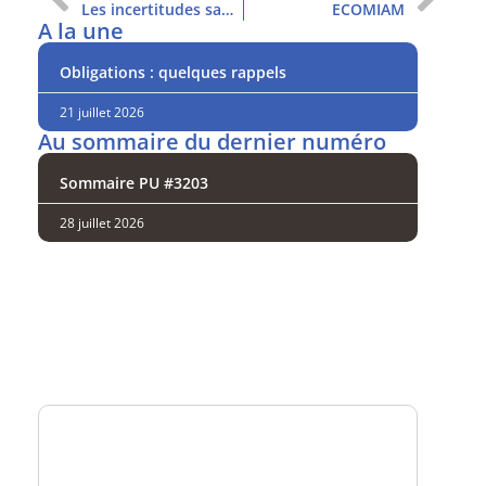
Les incertitudes sanitaires pèsent
ECOMIAM
A la une
Obligations : quelques rappels
21 juillet 2026
Au sommaire du dernier numéro
Sommaire PU #3203
28 juillet 2026
Analysez
nos performances
Consultez