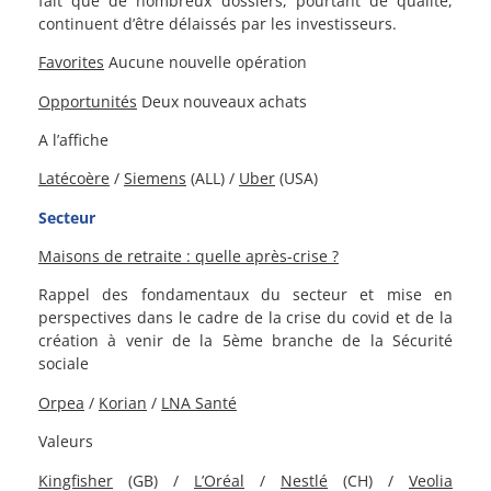
fait que de nombreux dossiers, pourtant de qualité,
continuent d’être délaissés par les investisseurs.
Favorites
Aucune nouvelle opération
Opportunités
Deux nouveaux achats
A l’affiche
Latécoère
/
Siemens
(ALL) /
Uber
(USA)
Secteur
Maisons de retraite : quelle après-crise ?
Rappel des fondamentaux du secteur et mise en
perspectives dans le cadre de la crise du covid et de la
création à venir de la 5ème branche de la Sécurité
sociale
Orpea
/
Korian
/
LNA Santé
Valeurs
Kingfisher
(GB) /
L’Oréal
/
Nestlé
(CH) /
Veolia