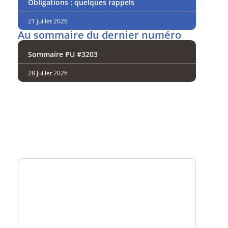
Obligations : quelques rappels
21 juillet 2026
Au sommaire du dernier numéro
Sommaire PU #3203
28 juillet 2026
Analysez
nos performances
Consultez
un numéro explicatif