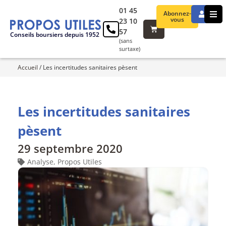
01 45
Abonnez-
vous
23 10
57
Conseils boursiers depuis 1952
(sans
surtaxe)
Accueil
/
Les incertitudes sanitaires pèsent
Les incertitudes sanitaires
pèsent
29 septembre 2020
Analyse
,
Propos Utiles