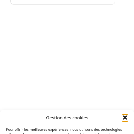
Bénéficiez
d'un essai gratuit
Apprenez
à investir en Bourse
Découvrez
Gestion des cookies
notre méthode d'investissement
Pour offrir les meilleures expériences, nous utilisons des technologies