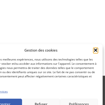
Apprenez
à investir en Bourse
Découvrez
Gestion des cookies
notre méthode d'investissement
les meilleures expériences, nous utilisons des technologies telles que les
 stocker et/ou accéder aux informations sur l'appareil. Le consentement à
ogies nous permettra de traiter des données telles que le comportement
n ou des identifiants uniques sur ce site. Le fait de ne pas consentir ou de
consentement peut affecter négativement certaines caractéristiques et
rvices
Propos Utiles est une publication
cepter
Refuser
Préférences
des Editions Marigny