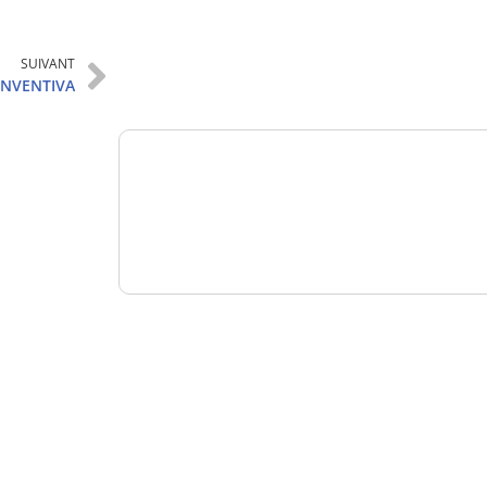
Analysez
SUIVANT
nos performances
INVENTIVA
Consultez
un numéro explicatif
Bénéficiez
d'un essai gratuit