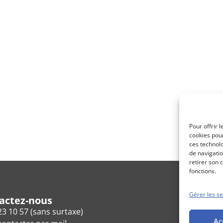
Pour offrir 
cookies pour
ces technol
de navigatio
retirer son 
fonctions.
Gérer les se
actez-nous
23 10 57 (sans surtaxe)
Ac