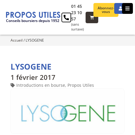
01 45
Abonnez-
vous
23 10
57
Conseils boursiers depuis 1952
(sans
surtaxe)
Accueil
/
LYSOGENE
LYSOGENE
1 février 2017
Introductions en bourse
,
Propos Utiles