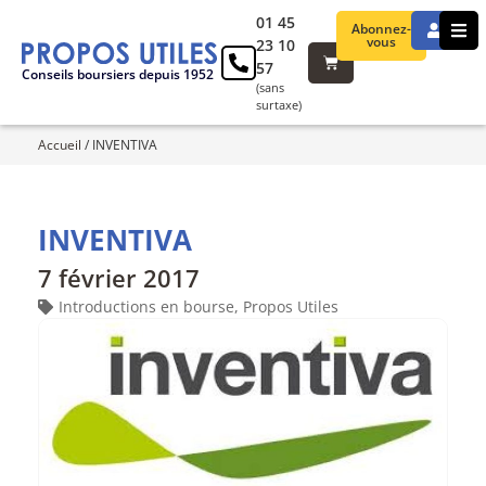
01 45
Abonnez-
vous
23 10
57
Conseils boursiers depuis 1952
(sans
surtaxe)
Accueil
/
INVENTIVA
INVENTIVA
7 février 2017
Introductions en bourse
,
Propos Utiles