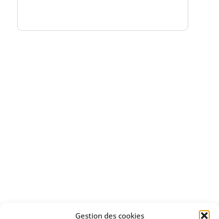
un numéro explicatif
Bénéficiez
d'un essai gratuit
Apprenez
à investir en Bourse
Découvrez
Gestion des cookies