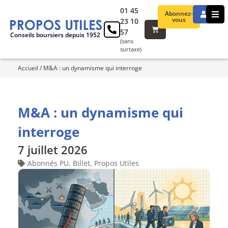
01 45
Abonnez-
vous
23 10
57
Conseils boursiers depuis 1952
(sans
surtaxe)
Accueil
/
M&A : un dynamisme qui interroge
M&A : un dynamisme qui
interroge
7 juillet 2026
Abonnés PU
,
Billet
,
Propos Utiles