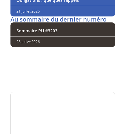
Obligations : quelques rappels
21 juillet 2026
Au sommaire du dernier numéro
Sommaire PU #3203
28 juillet 2026
Analysez
nos performances
Consultez
un numéro explicatif