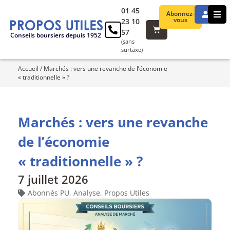
01 45
Abonnez-
vous
23 10
57
Conseils boursiers depuis 1952
(sans
surtaxe)
Accueil
/
Marchés : vers une revanche de l’économie
« traditionnelle » ?
Marchés : vers une revanche
de l’économie
« traditionnelle » ?
7 juillet 2026
Abonnés PU
,
Analyse
,
Propos Utiles