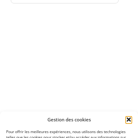
Bénéficiez
d'un essai gratuit
Apprenez
à investir en Bourse
Découvrez
Gestion des cookies
notre méthode d'investissement
Pour offrir les meilleures expériences, nous utilisons des technologies
telles que les cookies pour stocker et/ou accéder aux informations sur