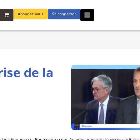
Abonnez-vous
Se connecter
ise de la
s, dans Ecorama sur
Boursorama.com
. Au programme de l’émission :
« Baiss