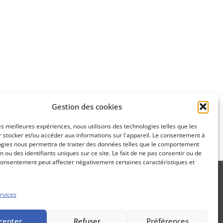
Apprenez
à investir en Bourse
Découvrez
Gestion des cookies
notre méthode d'investissement
les meilleures expériences, nous utilisons des technologies telles que les
 stocker et/ou accéder aux informations sur l'appareil. Le consentement à
ogies nous permettra de traiter des données telles que le comportement
n ou des identifiants uniques sur ce site. Le fait de ne pas consentir ou de
consentement peut affecter négativement certaines caractéristiques et
rvices
Propos Utiles est une publication
cepter
Refuser
Préférences
des Editions Marigny