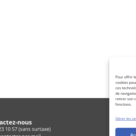
Pour offrir 
cookies pour
ces technol
de navigatio
retirer son 
fonctions.
Gérer les se
actez-nous
23 10 57 (sans surtaxe)
Ac