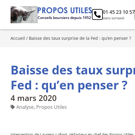
01 45 23 10 57
Conseils boursiers depuis 1952
(sans surtaxe)
Accueil
/
Baisse des taux surprise de la Fed : qu’en penser ?
Baisse des taux surpr
Fed : qu’en penser ?
4 mars 2020
Analyse
,
Propos Utiles
Intervention de Laurens Lafont, rédacteur en chef des Propos Utile