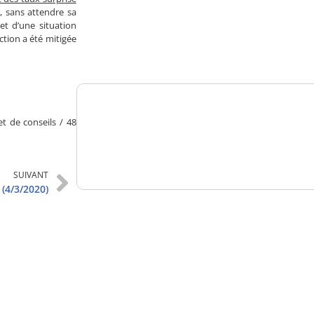
, sans attendre sa
Analysez
let d’une situation
ction a été mitigée
nos performances
t de conseils / 48
Consultez
un numéro explicatif
SUIVANT
(4/3/2020)
Bénéficiez
d'un essai gratuit