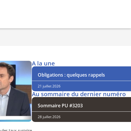
A la une
Obligations : quelques rappels
21 juillet 2026
Au sommaire du dernier numéro
Sommaire PU #3203
28 juillet 2026
e des taux surprise