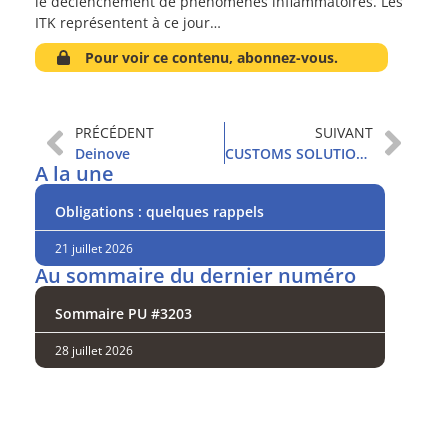
le déclenchement de phénomènes inflammatoires. Les
ITK représentent à ce jour…
Pour voir ce contenu, abonnez-vous.
PRÉCÉDENT
SUIVANT
Deinove
CUSTOMS SOLUTIONS
A la une
Obligations : quelques rappels
21 juillet 2026
Au sommaire du dernier numéro
Sommaire PU #3203
28 juillet 2026
Analysez