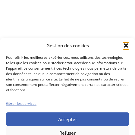
à investir en Bourse
Découvrez
Gestion des cookies
notre méthode d'investissement
Pour offrir les meilleures expériences, nous utilisons des technologies
telles que les cookies pour stocker et/ou accéder aux informations sur
l'appareil. Le consentement à ces technologies nous permettra de traiter
des données telles que le comportement de navigation ou des
identifiants uniques sur ce site. Le fait de ne pas consentir ou de retirer
son consentement peut affecter négativement certaines caractéristiques
et fonctions.
Gérer les services
Conseils boursiers depuis 1952
Propos Utiles est
une publication
Accepter
des Editions
Marigny
Refuser