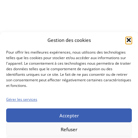
Découvrez
Gestion des cookies
notre méthode d'investissement
Pour offrir les meilleures expériences, nous utilisons des technologies
telles que les cookies pour stocker et/ou accéder aux informations sur
l'appareil. Le consentement à ces technologies nous permettra de traiter
des données telles que le comportement de navigation ou des
identifiants uniques sur ce site. Le fait de ne pas consentir ou de retirer
son consentement peut affecter négativement certaines caractéristiques
et fonctions.
Gérer les services
Conseils boursiers depuis 1952
Propos Utiles est
une publication
Accepter
des Editions
Marigny
Refuser
Mentions Légales
Politique cookie