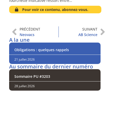
fourchette indicative ressort entre…
Pour voir ce contenu, abonnez-vous.
PRÉCÉDENT
SUIVANT
Neovacs
AB Science
A la une
Obligations : quelques rappels
21 juillet 2026
Au sommaire du dernier numéro
Sommaire PU #3203
28 juillet 2026
Analysez
nos performances