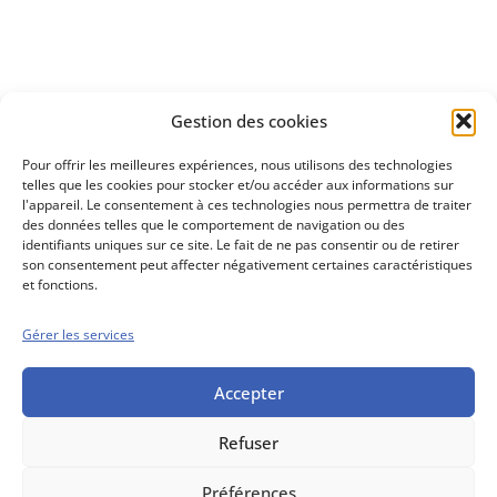
Découvrez
Gestion des cookies
notre méthode d'investissement
Pour offrir les meilleures expériences, nous utilisons des technologies
telles que les cookies pour stocker et/ou accéder aux informations sur
l'appareil. Le consentement à ces technologies nous permettra de traiter
des données telles que le comportement de navigation ou des
identifiants uniques sur ce site. Le fait de ne pas consentir ou de retirer
son consentement peut affecter négativement certaines caractéristiques
et fonctions.
Gérer les services
Conseils boursiers depuis 1952
Propos Utiles est
une publication
Accepter
des Editions
Marigny
Refuser
Mentions Légales
Politique cookie
Conditions générales de vente
Préférences