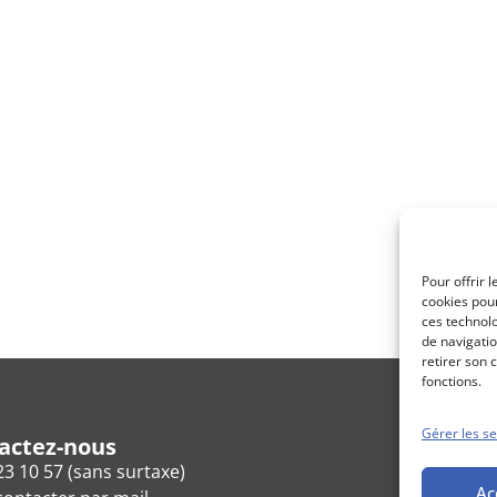
Pour offrir 
cookies pour
ces technol
de navigatio
retirer son 
fonctions.
Gérer les se
actez-nous
23 10 57 (sans surtaxe)
Ac