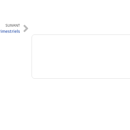
Analysez
nos performances
SUIVANT
rimestriels
Consultez
un numéro explicatif
Bénéficiez
d'un essai gratuit