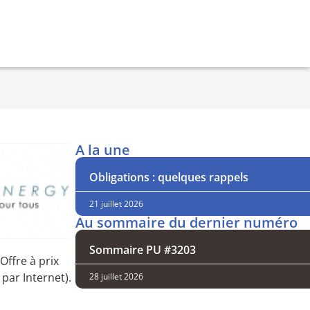
A la une
Obligations : quelques rappels
21 juillet 2026
Au sommaire du dernier numéro
Sommaire PU #3203
Offre à prix
par Internet).
28 juillet 2026