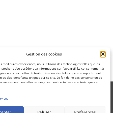
Apprenez
à investir en Bourse
Découvrez
Gestion des cookies
notre méthode d'investissement
les meilleures expériences, nous utilisons des technologies telles que les
 stocker et/ou accéder aux informations sur l'appareil. Le consentement à
ogies nous permettra de traiter des données telles que le comportement
n ou des identifiants uniques sur ce site. Le fait de ne pas consentir ou de
consentement peut affecter négativement certaines caractéristiques et
rvices
Propos Utiles est une publication
cepter
Refuser
Préférences
des Editions Marigny