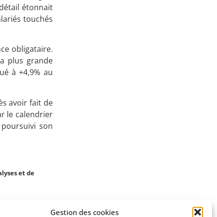
détail étonnait
Apprenez
lariés touchés
à investir en Bourse
ce obligataire.
la plus grande
qué à +4,9% au
Découvrez
 avoir fait de
notre méthode d'investissement
r le calendrier
 poursuivi son
lyses et de
Gestion des cookies