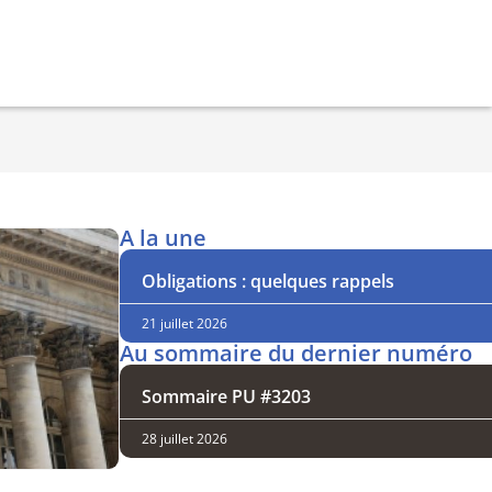
A la une
Obligations : quelques rappels
21 juillet 2026
Au sommaire du dernier numéro
Sommaire PU #3203
28 juillet 2026