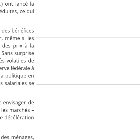
) ont lancé la
Analysez
duites, ce qui
nos performances
é des bénéfices
er, même si les
 des prix à la
 Sans surprise
Consultez
ès volatiles de
un numéro explicatif
serve fédérale à
la politique en
s salariales se
Bénéficiez
t envisager de
 les marchés –
d'un essai gratuit
e décélération
e des ménages,