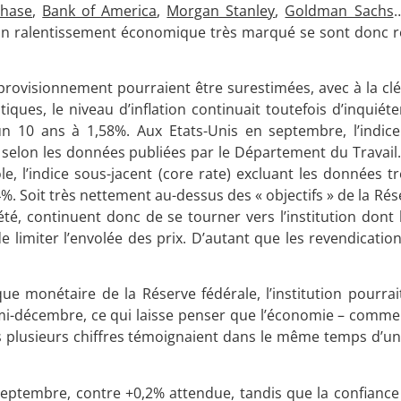
Chase
,
Bank of America
,
Morgan Stanley
,
Goldman Sachs
…
d’un ralentissement économique très marqué se sont donc ré
pprovisionnement pourraient être surestimées, avec à la cl
tiques, le niveau d’inflation continuait toutefois d’inquiét
n 10 ans à 1,58%. Aux Etats-Unis en septembre, l’indice
 selon les données publiées par le Département du Travail.
, l’indice sous-jacent (core rate) excluant les données tr
+4%. Soit très nettement au-dessus des « objectifs » de la Ré
té, continuent donc de se tourner vers l’institution dont 
limiter l’envolée des prix. D’autant que les revendication
ue monétaire de la Réserve fédérale, l’institution pourrai
a mi-décembre, ce qui laisse penser que l’économie – comme
s plusieurs chiffres témoignaient dans le même temps d’un
n septembre, contre +0,2% attendue, tandis que la confianc