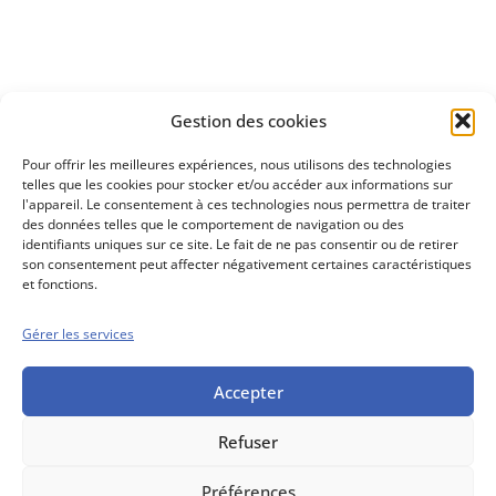
Découvrez
Gestion des cookies
notre méthode d'investissement
Pour offrir les meilleures expériences, nous utilisons des technologies
telles que les cookies pour stocker et/ou accéder aux informations sur
l'appareil. Le consentement à ces technologies nous permettra de traiter
des données telles que le comportement de navigation ou des
identifiants uniques sur ce site. Le fait de ne pas consentir ou de retirer
son consentement peut affecter négativement certaines caractéristiques
et fonctions.
Gérer les services
Conseils boursiers depuis 1952
Propos Utiles est
une publication
Accepter
des Editions
Marigny
Refuser
Mentions Légales
Politique cookie
Conditions générales de vente
Préférences