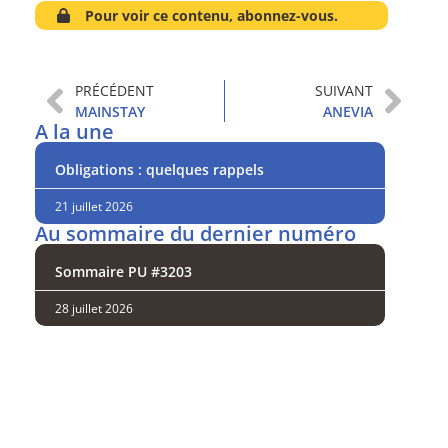
Pour voir ce contenu, abonnez-vous.
PRÉCÉDENT
SUIVANT
MAINSTAY
ANEVIA
A la une
Obligations : quelques rappels
21 juillet 2026
Au sommaire du dernier numéro
Sommaire PU #3203
28 juillet 2026
Analysez
nos performances