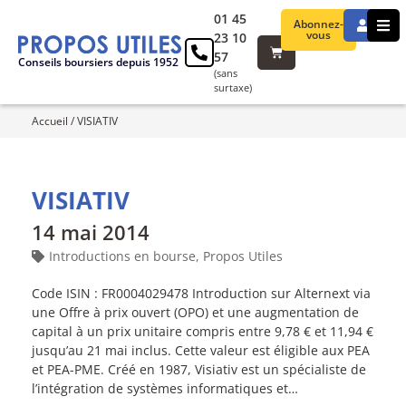
01 45
Abonnez-
vous
23 10
57
Conseils boursiers depuis 1952
(sans
surtaxe)
Accueil
/
VISIATIV
VISIATIV
14 mai 2014
Introductions en bourse
,
Propos Utiles
Code ISIN : FR0004029478 Introduction sur Alternext via
une Offre à prix ouvert (OPO) et une augmentation de
capital à un prix unitaire compris entre 9,78 € et 11,94 €
jusqu’au 21 mai inclus. Cette valeur est éligible aux PEA
et PEA-PME. Créé en 1987, Visiativ est un spécialiste de
l’intégration de systèmes informatiques et…