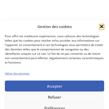
Découvrez
Gestion des cookies
notre méthode d'investissement
Pour offrir les meilleures expériences, nous utilisons des technologies
telles que les cookies pour stocker et/ou accéder aux informations sur
l'appareil. Le consentement à ces technologies nous permettra de traiter
des données telles que le comportement de navigation ou des
identifiants uniques sur ce site. Le fait de ne pas consentir ou de retirer
son consentement peut affecter négativement certaines caractéristiques
et fonctions.
Gérer les services
Conseils boursiers depuis 1952
Propos Utiles est
une publication
Accepter
des Editions
Marigny
Refuser
Mentions Légales
Politique cookie
Conditions générales de vente
Préférences