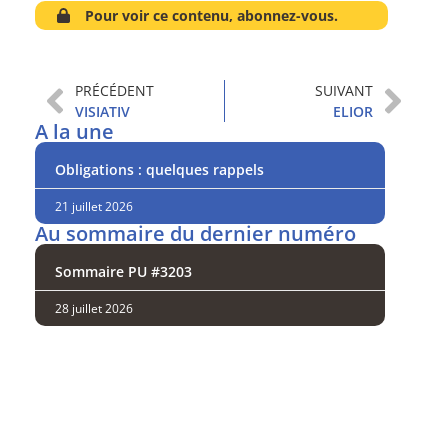
Pour voir ce contenu, abonnez-vous.
PRÉCÉDENT
SUIVANT
VISIATIV
ELIOR
A la une
Obligations : quelques rappels
21 juillet 2026
Au sommaire du dernier numéro
Sommaire PU #3203
28 juillet 2026
Analysez
nos performances