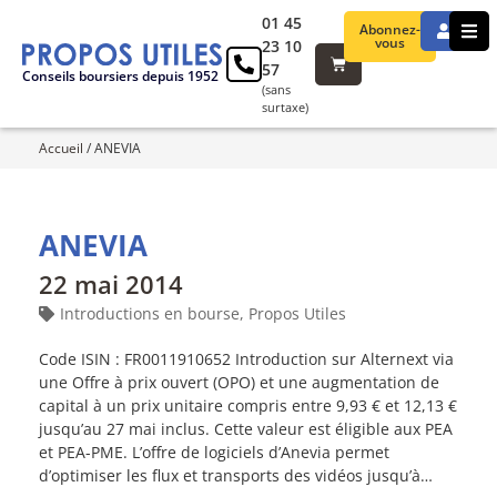
01 45
Abonnez-
vous
23 10
57
Conseils boursiers depuis 1952
(sans
surtaxe)
Accueil
/
ANEVIA
ANEVIA
22 mai 2014
Introductions en bourse
,
Propos Utiles
Code ISIN : FR0011910652 Introduction sur Alternext via
une Offre à prix ouvert (OPO) et une augmentation de
capital à un prix unitaire compris entre 9,93 € et 12,13 €
jusqu’au 27 mai inclus. Cette valeur est éligible aux PEA
et PEA-PME. L’offre de logiciels d’Anevia permet
d’optimiser les flux et transports des vidéos jusqu’à…