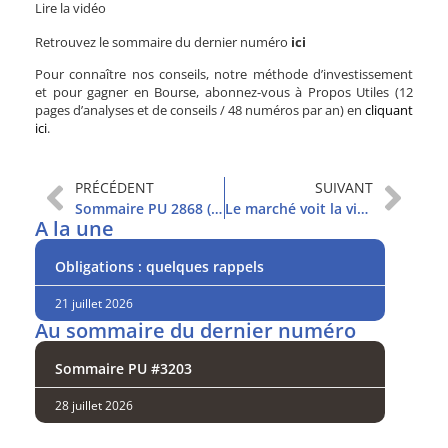
Lire la vidéo
Retrouvez le sommaire du dernier numéro
ici
Pour connaître nos conseils, notre méthode d’investissement
et pour gagner en Bourse, abonnez-vous à Propos Utiles (12
pages d’analyses et de conseils / 48 numéros par an) en
cliquant
ici
.
PRÉCÉDENT
SUIVANT
Sommaire PU 2868 (3/9/2019)
Le marché voit la vie en rose
A la une
Obligations : quelques rappels
21 juillet 2026
Au sommaire du dernier numéro
Sommaire PU #3203
28 juillet 2026