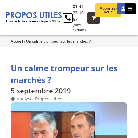
01 45
Abonnez-
vous
23 10
57
Conseils boursiers depuis 1952
(sans
surtaxe)
Accueil
/
Un calme trompeur sur les marchés ?
Un calme trompeur sur les
marchés ?
5 septembre 2019
Analyse
,
Propos Utiles