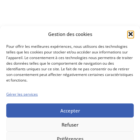
Découvrez
Gestion des cookies
notre méthode d'investissement
Pour offrir les meilleures expériences, nous utilisons des technologies
telles que les cookies pour stocker et/ou accéder aux informations sur
l'appareil. Le consentement à ces technologies nous permettra de traiter
des données telles que le comportement de navigation ou des
identifiants uniques sur ce site. Le fait de ne pas consentir ou de retirer
son consentement peut affecter négativement certaines caractéristiques
et fonctions.
Gérer les services
Conseils boursiers depuis 1952
Propos Utiles est
une publication
Accepter
des Editions
Marigny
Refuser
Mentions Légales
Politique cookie
Conditions générales de vente
Préférences