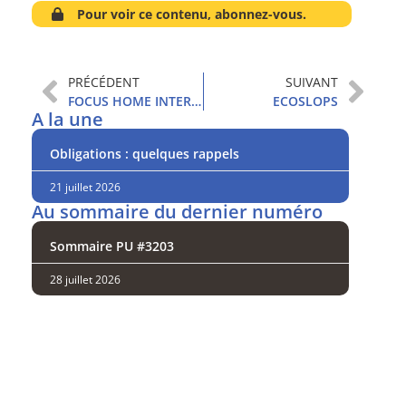
Pour voir ce contenu, abonnez-vous.
PRÉCÉDENT
SUIVANT
FOCUS HOME INTERACTIVE
ECOSLOPS
A la une
Obligations : quelques rappels
21 juillet 2026
Au sommaire du dernier numéro
Sommaire PU #3203
28 juillet 2026
Analysez
nos performances