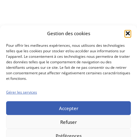
Découvrez
Gestion des cookies
notre méthode d'investissement
Pour offrir les meilleures expériences, nous utilisons des technologies
telles que les cookies pour stocker et/ou accéder aux informations sur
l'appareil. Le consentement à ces technologies nous permettra de traiter
des données telles que le comportement de navigation ou des
identifiants uniques sur ce site. Le fait de ne pas consentir ou de retirer
son consentement peut affecter négativement certaines caractéristiques
et fonctions.
Gérer les services
Conseils boursiers depuis 1952
Propos Utiles est
une publication
Accepter
des Editions
Marigny
Refuser
Mentions Légales
Politique cookie
Conditions générales de vente
Préférences