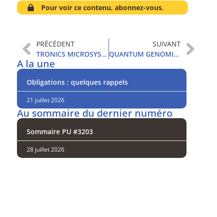
Pour voir ce contenu, abonnez-vous.
PRÉCÉDENT
SUIVANT
TRONICS MICROSYSTEMS
QUANTUM GENOMICS
A la une
Obligations : quelques rappels
21 juillet 2026
Au sommaire du dernier numéro
Sommaire PU #3203
28 juillet 2026
Analysez
nos performances