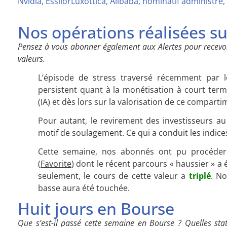
Nvidia, EssilorLuxottica, Alibaba, nominatif administr
Nos opérations réalisées s
Pensez à vous abonner également aux Alertes pour recevoi
valeurs.
L’épisode de stress traversé récemment par l
persistent quant à la monétisation à court terme 
(IA) et dès lors sur la valorisation de ce comparti
Pour autant, le revirement des investisseurs au
motif de soulagement. Ce qui a conduit les indices
Cette semaine, nos abonnés ont pu procéde
(
Favorite
) dont le récent parcours « haussier » a
seulement, le cours de cette valeur a
triplé
. N
basse aura été touchée.
Huit jours en Bourse
Que s’est-il passé cette semaine en Bourse ? Quelles sta