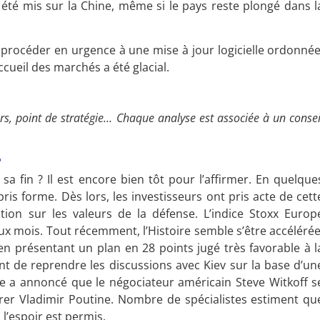
a été mis sur la Chine, même si le pays reste plongé dans l
 procéder en urgence à une mise à jour logicielle ordonnée
ccueil des marchés a été glacial.
rs, point de stratégie… Chaque analyse est associée à un consei
?
sa fin ? Il est encore bien tôt pour l’affirmer. En quelque
pris forme. Dès lors, les investisseurs ont pris acte de cett
ition sur les valeurs de la défense. L’indice Stoxx Europ
ux mois. Tout récemment, l’Histoire semble s’être accélérée
 en présentant un plan en 28 points jugé très favorable à l
nt de reprendre les discussions avec Kiev sur la base d’un
he a annoncé que le négociateur américain Steve Witkoff s
er Vladimir Poutine. Nombre de spécialistes estiment qu
l’espoir est permis.