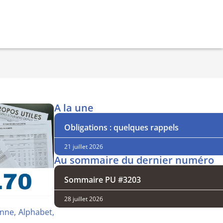
A la une
Obligations : quelques rappels
21 juillet 2026
Au sommaire du dernier numéro
Sommaire PU #3203
28 juillet 2026
enne, Alphabet,