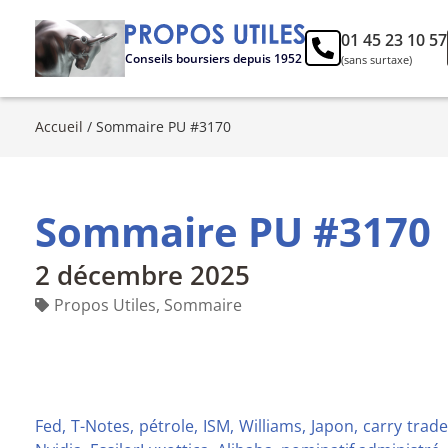
01 45 23 10 57
Conseils boursiers depuis 1952
(sans surtaxe)
Accueil
/
Sommaire PU #3170
Sommaire PU #3170
2 décembre 2025
Propos Utiles
,
Sommaire
Fed, T-Notes, pétrole, ISM, Williams, Japon, carry trad