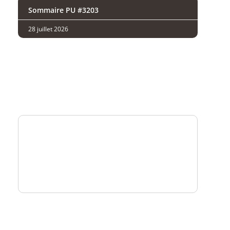
Sommaire PU #3203
28 juillet 2026
Analysez
nos performances
Consultez
un numéro explicatif
Bénéficiez