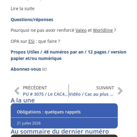
Lire la suite
Questions/réponses
Pourquoi ne pas avoir renforcé
Valeo
et
Worldline
?
OPA sur
ESI
: que faire ?
Propos Utiles / 48 numéros par an / 12 pages / version
papier et/ou numérique
Abonnez-vous
ici
PRÉCÉDENT
SUIVANT
PU # 3075 / Le CAC40 revient à son sommet
Vidéo / Cac au plus haut : acheter ou vendre ?
A la une
Obligations : quelques rappels
21 juillet 2026
Au sommaire du dernier numéro