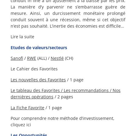
conduit in fine à un ajustement à la baisse par les prix.
La manière d’y parvenir ne s’embarrasse guère de
mesure. Ainsi, un durcissement monétaire prolongé
conduit souvent à une récession, même si cet objectif
n’est pas souhaité. L’inertie des économies est difficile…
Lire la suite
Etudes de valeurs/secteurs
Sanofi
/
RWE
(ALL) /
Nestlé
(CH)
Le Cahier des Favorites
Les nouvelles des Favorites
/ 1 page
Le tableau des Favorites / L
es recommandations /
Nos
dernières opérations
/ 2 pages
La Fiche Favorite
/ 1 page
Pour comprendre notre méthode d’investissement,
cliquez ici
Les Opportunités