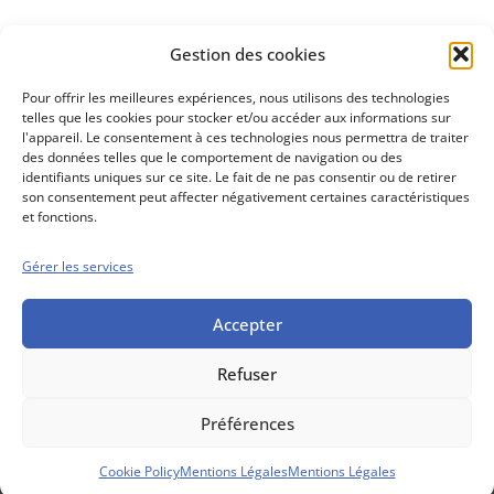
Découvrez
Gestion des cookies
notre méthode d'investissement
Pour offrir les meilleures expériences, nous utilisons des technologies
telles que les cookies pour stocker et/ou accéder aux informations sur
l'appareil. Le consentement à ces technologies nous permettra de traiter
des données telles que le comportement de navigation ou des
identifiants uniques sur ce site. Le fait de ne pas consentir ou de retirer
son consentement peut affecter négativement certaines caractéristiques
et fonctions.
Gérer les services
Conseils boursiers depuis 1952
Propos Utiles est
une publication
Accepter
des Editions
Marigny
Refuser
Mentions Légales
Politique cookie
Conditions générales de vente
Préférences
Cookie Policy
Mentions Légales
Mentions Légales