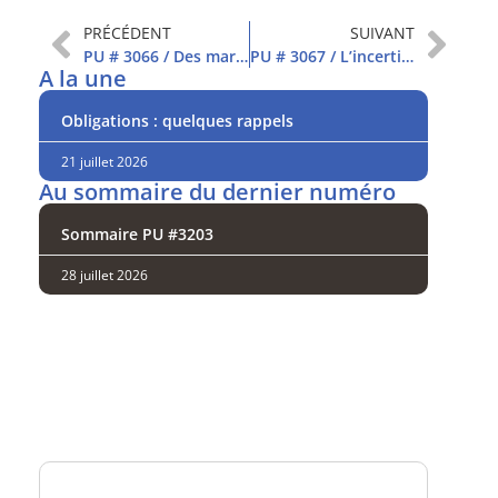
PRÉCÉDENT
SUIVANT
PU # 3066 / Des marchés plus calmes
PU # 3067 / L’incertitude domine
A la une
Obligations : quelques rappels
21 juillet 2026
Au sommaire du dernier numéro
Sommaire PU #3203
28 juillet 2026
Analysez
nos performances