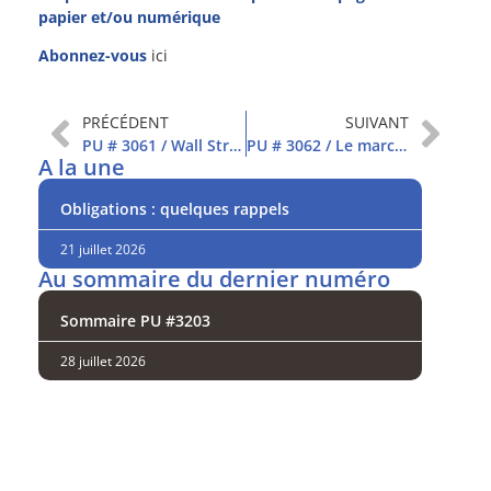
papier et/ou numérique
Abonnez-vous
ici
PRÉCÉDENT
SUIVANT
PU # 3061 / Wall Street fait cavalier seul
PU # 3062 / Le marché hésite
A la une
Obligations : quelques rappels
21 juillet 2026
Au sommaire du dernier numéro
Sommaire PU #3203
28 juillet 2026
Analysez
nos performances