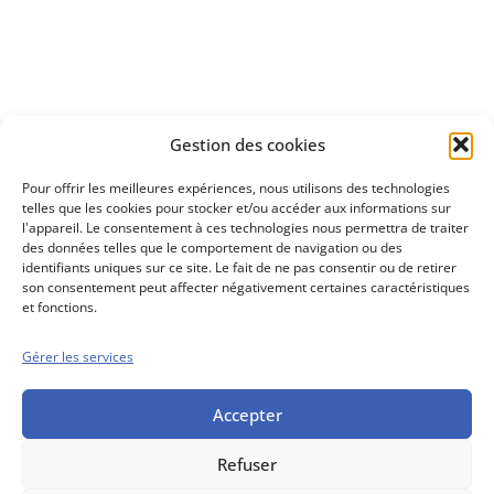
Découvrez
Gestion des cookies
notre méthode d'investissement
Pour offrir les meilleures expériences, nous utilisons des technologies
telles que les cookies pour stocker et/ou accéder aux informations sur
l'appareil. Le consentement à ces technologies nous permettra de traiter
des données telles que le comportement de navigation ou des
identifiants uniques sur ce site. Le fait de ne pas consentir ou de retirer
son consentement peut affecter négativement certaines caractéristiques
et fonctions.
Gérer les services
Conseils boursiers depuis 1952
Propos Utiles est
une publication
Accepter
des Editions
Marigny
Refuser
Mentions Légales
Politique cookie