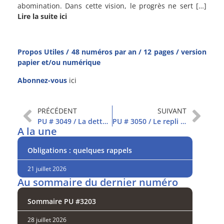
abomination. Dans cette vision, le progrès ne sert […]
Lire la suite ici
Propos Utiles / 48 numéros par an / 12 pages / version
papier et/ou numérique
Abonnez-vous
ici
PRÉCÉDENT
SUIVANT
PU # 3049 / La dette américaine stimule un peu les marchés
PU # 3050 / Le repli des indices épargne la technologie
A la une
Obligations : quelques rappels
21 juillet 2026
Au sommaire du dernier numéro
Sommaire PU #3203
28 juillet 2026