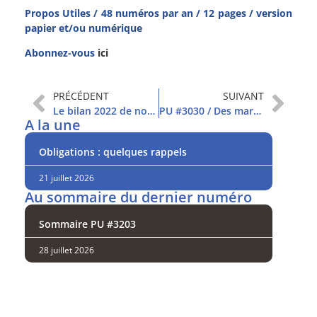
Propos Utiles / 48 numéros par an / 12 pages / version
papier et/ou numérique
Abonnez-vous
ici
PRÉCÉDENT
SUIVANT
Le bilan 2022 de nos conseils sur les Favorites
PU #3030 / Des marchés très optimistes
A la une
Obligations : quelques rappels
21 juillet 2026
Au sommaire du dernier numéro
Sommaire PU #3203
28 juillet 2026
Analysez