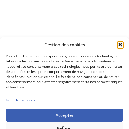
à investir en Bourse
Découvrez
Gestion des cookies
notre méthode d'investissement
Pour offrir les meilleures expériences, nous utilisons des technologies
telles que les cookies pour stocker et/ou accéder aux informations sur
l'appareil. Le consentement à ces technologies nous permettra de traiter
des données telles que le comportement de navigation ou des
identifiants uniques sur ce site. Le fait de ne pas consentir ou de retirer
son consentement peut affecter négativement certaines caractéristiques
et fonctions.
Gérer les services
Conseils boursiers depuis 1952
Propos Utiles est
une publication
Accepter
des Editions
Marigny
Refuser