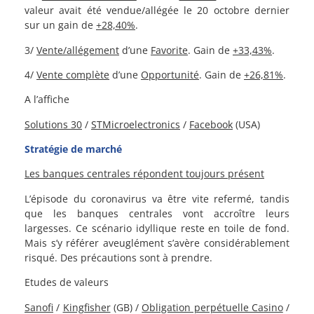
valeur avait été vendue/allégée le 20 octobre dernier
sur un gain de
+28,40%
.
3/
Vente/allégement
d’une
Favorite
. Gain de
+33,43%
.
4/
Vente complète
d’une
Opportunité
. Gain de
+26,81%
.
A l’affiche
Solutions 30
/
STMicroelectronics
/
Facebook
(USA)
Stratégie de marché
Les banques centrales répondent toujours présent
L’épisode du coronavirus va être vite refermé, tandis
que les banques centrales vont accroître leurs
largesses. Ce scénario idyllique reste en toile de fond.
Mais s’y référer aveuglément s’avère considérablement
risqué. Des précautions sont à prendre.
Etudes de valeurs
Sanofi
/
Kingfisher
(GB) /
Obligation perpétuelle Casino
/