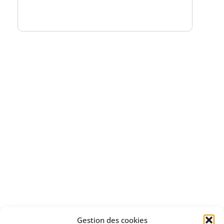
un numéro explicatif
Bénéficiez
d'un essai gratuit
Apprenez
à investir en Bourse
Découvrez
Gestion des cookies