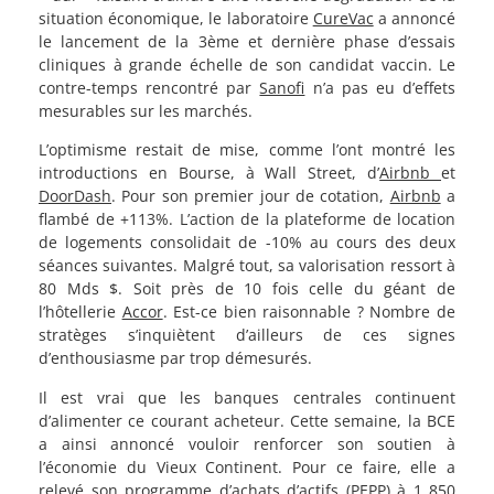
situation économique, le laboratoire
CureVac
a annoncé
le lancement de la 3ème et dernière phase d’essais
cliniques à grande échelle de son candidat vaccin. Le
contre-temps rencontré par
Sanofi
n’a pas eu d’effets
mesurables sur les marchés.
L’optimisme restait de mise, comme l’ont montré les
introductions en Bourse, à Wall Street, d’
Airbnb
et
DoorDash
. Pour son premier jour de cotation,
Airbnb
a
flambé de +113%. L’action de la plateforme de location
de logements consolidait de -10% au cours des deux
séances suivantes. Malgré tout, sa valorisation ressort à
80 Mds $. Soit près de 10 fois celle du géant de
l’hôtellerie
Accor
. Est-ce bien raisonnable ? Nombre de
stratèges s’inquiètent d’ailleurs de ces signes
d’enthousiasme par trop démesurés.
Il est vrai que les banques centrales continuent
d’alimenter ce courant acheteur. Cette semaine, la BCE
a ainsi annoncé vouloir renforcer son soutien à
l’économie du Vieux Continent. Pour ce faire, elle a
relevé son programme d’achats d’actifs (PEPP) à 1 850