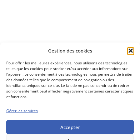
à investir en Bourse
Découvrez
Gestion des cookies
notre méthode d'investissement
Pour offrir les meilleures expériences, nous utilisons des technologies
telles que les cookies pour stocker et/ou accéder aux informations sur
l'appareil. Le consentement à ces technologies nous permettra de traiter
des données telles que le comportement de navigation ou des
identifiants uniques sur ce site. Le fait de ne pas consentir ou de retirer
son consentement peut affecter négativement certaines caractéristiques
et fonctions.
Gérer les services
Conseils boursiers depuis 1952
Propos Utiles est
une publication
Accepter
des Editions
Marigny