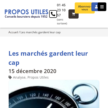
01 45
Abonnez-
vous
23 10
57
Conseils boursiers depuis 1952
(sans
surtaxe)
Accueil
/
Les marchés gardent leur cap
Les marchés gardent leur
cap
15 décembre 2020
Analyse
,
Propos Utiles