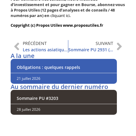
d’investissement et pour gagner en Bourse, abonnez-vous
à Propos Utiles (12 pages d’analyses et de conseils / 48
numéros par an) en
cliquant ici
.
Copyright (c) Propos Utiles www.proposutiles.fr
PRÉCÉDENT
SUIVANT
Les actions asiatiques sont à privilégier
Sommaire PU 2931 (15/12/2020)
A la une
Obligations : quelques rappels
21 juillet 2026
Au sommaire du dernier numéro
Sommaire PU #3203
28 juillet 2026
Analysez