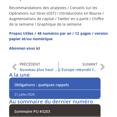
Recommandations des analystes / Conseils sur les
Opérations sur titres (OST) / Introductions en Bourse /
Augmentations de capital / Twitter en a parlé / Chiffre
de la semaine / Graphique de la semaine
Propos Utiles / 48 numéros par an / 12 pages / version
papier et/ou numérique
Abonnez-vous
ici
PRÉCÉDENT
SUIVANT
Nouveau plus haut depuis le krach
L’Europe rebondit fermement
A la une
Obligations : quelques rappels
21 juillet 2026
Au sommaire du dernier numéro
Sommaire PU #3203