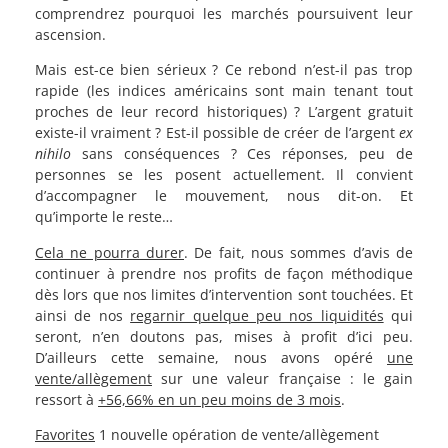
comprendrez pourquoi les marchés poursuivent leur
ascension.
Mais est-ce bien sérieux ? Ce rebond n’est-il pas trop
rapide (les indices américains sont main tenant tout
proches de leur record historiques) ? L’argent gratuit
existe-il vraiment ? Est-il possible de créer de l’argent
ex
nihilo
sans conséquences ? Ces réponses, peu de
personnes se les posent actuellement. Il convient
d’accompagner le mouvement, nous dit-on. Et
qu’importe le reste…
Cela ne pourra durer
. De fait, nous sommes d’avis de
continuer à prendre nos profits de façon méthodique
dès lors que nos limites d’intervention sont touchées. Et
ainsi de nos
regarnir quelque peu nos liquidités
qui
seront, n’en doutons pas, mises à profit d’ici peu.
D’ailleurs cette semaine, nous avons opéré
une
vente/allègement
sur une valeur française : le gain
ressort à
+56,66% en un peu moins de 3 mois
.
Favorites
1 nouvelle opération de vente/allègement