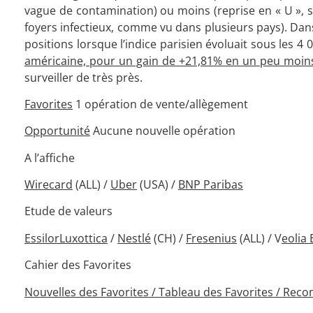
vague de contamination) ou moins (reprise en « U »,
foyers infectieux, comme vu dans plusieurs pays). Dan
positions lorsque l’indice parisien évoluait sous les 4 
américaine, pour un gain de +21,81% en un peu moin
surveiller de très près.
Favorites
1 opération de vente/allègement
Opportunité
Aucune nouvelle opération
A l’affiche
Wirecard
(ALL) /
Uber
(USA) /
BNP Paribas
Etude de valeurs
EssilorLuxottica
/
Nestlé
(CH) /
Fresenius
(ALL) / V
eolia
Cahier des Favorites
Nouvelles des Favorites / Tableau des Favorites / Rec