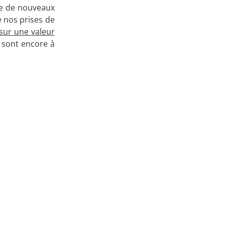
ce de nouveaux
Apprenez
 nos prises de
sur une valeur
à investir en Bourse
) sont encore à
Découvrez
notre méthode d'investissement