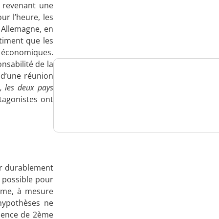
s revenant une
Analysez
ur l’heure, les
 Allemagne, en
nos performances
timent que les
es économiques.
nsabilité de la
 d’une réunion
Consultez
s, les deux pays
otagonistes ont
un numéro explicatif
Bénéficiez
ir durablement
d'un essai gratuit
r possible pour
même, à mesure
 hypothèses ne
bsence de 2ème