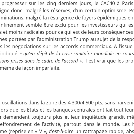
 à progresser sur les cinq derniers jours, le CAC40 à Pari
igne donc, malgré les réserves, d’un certain optimisme. Po
aminations, malgré la résurgence de foyers épidémiques en
nfinement semble être exclu pour les investisseurs qui es
lées et moins radicales pour ce qui est de leurs conséquenc
nnes portées par l’administration Trump au sujet de la respo
s les négociations sur les accords commerciaux. A l’issue
 indiqué
« qu’en dépit de la crise sanitaire mondiale en cour
ions prises dans le cadre de l’accord »
. Il est vrai que les pr
, même de façon imparfaite.
oscillations dans la zone des 4 300/4 500 pts, sans parven
rs que les Etats et les banques centrales ont fait tout leu
s en demandent toujours plus et leur inquiétude grandit 
effondrement de l’activité, partout dans le monde. Les
me (reprise en « V », c’est-à-dire un rattrapage rapide, a