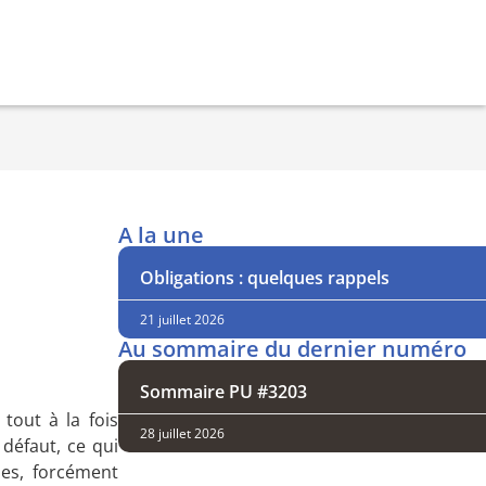
A la une
Obligations : quelques rappels
21 juillet 2026
Au sommaire du dernier numéro
Sommaire PU #3203
tout à la fois
28 juillet 2026
 défaut, ce qui
ses, forcément