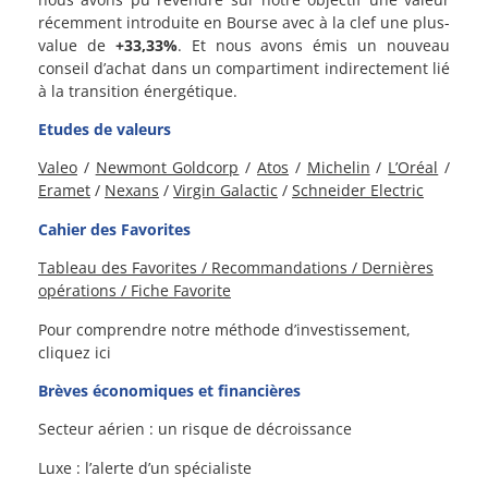
récemment introduite en Bourse avec à la clef une plus-
value de
+33,33%
. Et nous avons émis un nouveau
conseil d’achat dans un compartiment indirectement lié
à la transition énergétique.
Etudes de valeurs
Valeo
/
Newmont Goldcorp
/
Atos
/
Michelin
/
L’Oréal
/
Eramet
/
Nexans
/
Virgin Galactic
/
Schneider Electric
Cahier des Favorites
Tableau des Favorites / Recommandations / Dernières
opérations / Fiche Favorite
Pour comprendre notre méthode d’investissement,
cliquez ici
Brèves économiques et financières
Secteur aérien : un risque de décroissance
Luxe : l’alerte d’un spécialiste