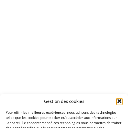
Bénéficiez
d'un essai gratuit
Apprenez
à investir en Bourse
Découvrez
Gestion des cookies
notre méthode d'investissement
Pour offrir les meilleures expériences, nous utilisons des technologies
telles que les cookies pour stocker et/ou accéder aux informations sur
l'appareil. Le consentement à ces technologies nous permettra de traiter
des données telles que le comportement de navigation ou des