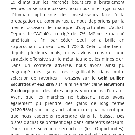
Le climat sur les marchés boursiers a brutalement
évolué. La semaine passée, nous nous interrogions sur
l’étonnant optimisme des investisseurs face à la
propagation du coronavirus. Et nous déplorions par la
même occasion le manque d’opportunités d’achat.
Depuis, le CAC 40 a corrigé de -7%. Même le marché
américain a fini par céder. Seul l’or a brillé en
s’approchant du seuil des 1 700 $. Cela tombe bien :
depuis plusieurs mois, nous avions construit une
stratégie offensive sur le métal jaune et les mines d’or.
Dans un contexte adverse, nous avons ainsi pu
engrangé des gains très significatifs dans notre
sélection de Favorites :
+61,25%
sur le
Gold Bullion
Securities
et
+62,38%
sur la mine américaine
Newmont
Goldcorp
pour
des titres acquis voici moins d’un an
!
Avant que les marchés ne baissent, nous avons
également pu prendre des gains de long terme
(+120,95%)
sur un grand laboratoire pharmaceutique
que nous espérons reprendre dans la baisse. Des
pistes d’achat se profilent déjà dans différents secteurs.
Dans notre sélection secondaire (les Opportunités),
nous avons pu revendre sur notre objectif une valeur