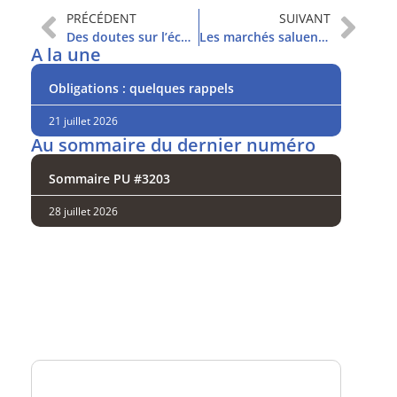
PRÉCÉDENT
SUIVANT
Des doutes sur l’économie américaine
Les marchés saluent un accord a minima
A la une
Obligations : quelques rappels
21 juillet 2026
Au sommaire du dernier numéro
Sommaire PU #3203
28 juillet 2026
Analysez
nos performances