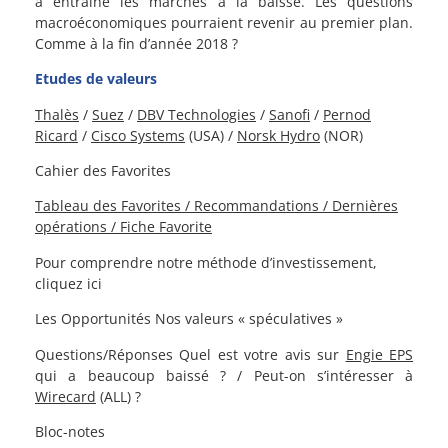
a entraîné les marchés à la baisse. Les questions
macroéconomiques pourraient revenir au premier plan.
Comme à la fin d’année 2018 ?
Etudes de valeurs
Thalès
/
Suez
/
DBV Technologies
/
Sanofi
/
Pernod
Ricard
/
Cisco Systems
(USA) /
Norsk Hydro
(NOR)
Cahier des Favorites
Tableau des Favorites / Recommandations / Dernières
opérations / Fiche Favorite
Pour comprendre notre méthode d’investissement,
cliquez ici
Les Opportunités
Nos valeurs « spéculatives »
Questions/Réponses
Quel est votre avis sur
Engie EPS
qui a beaucoup baissé ? / Peut-on s’intéresser à
Wirecard
(ALL) ?
Bloc-notes