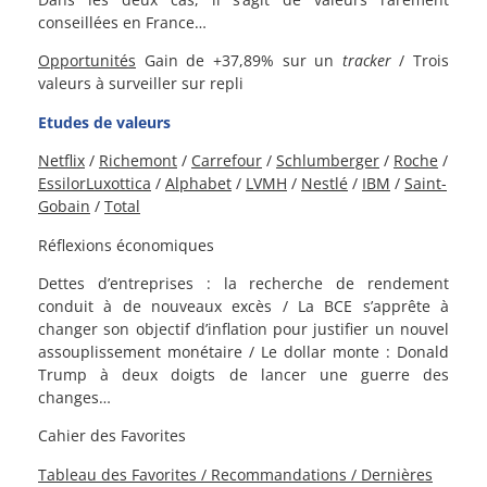
conseillées en France…
Opportunités
Gain de +37,89% sur un
tracker
/ Trois
valeurs à surveiller sur repli
Etudes de valeurs
Netflix
/
Richemont
/
Carrefour
/
Schlumberger
/
Roche
/
EssilorLuxottica
/
Alphabet
/
LVMH
/
Nestlé
/
IBM
/
Saint-
Gobain
/
Total
Réflexions économiques
Dettes d’entreprises : la recherche de rendement
conduit à de nouveaux excès / La BCE s’apprête à
changer son objectif d’inflation pour justifier un nouvel
assouplissement monétaire / Le dollar monte : Donald
Trump à deux doigts de lancer une guerre des
changes…
Cahier des Favorites
Tableau des Favorites / Recommandations / Dernières