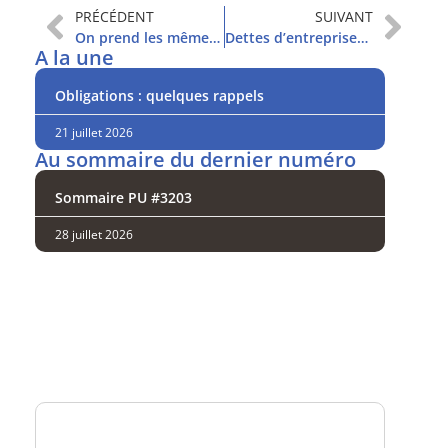
PRÉCÉDENT
SUIVANT
On prend les mêmes et on recommence
Dettes d’entreprises : toujours plus d’excès
A la une
Obligations : quelques rappels
21 juillet 2026
Au sommaire du dernier numéro
Sommaire PU #3203
28 juillet 2026
Analysez
nos performances