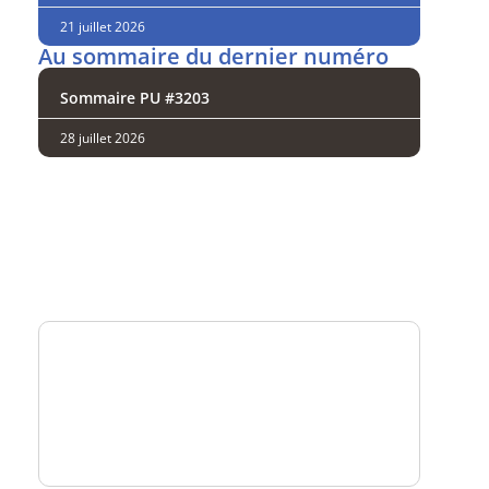
21 juillet 2026
Au sommaire du dernier numéro
Sommaire PU #3203
28 juillet 2026
Analysez
nos performances
Consultez
un numéro explicatif