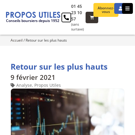
01 45
Abonnez-
vous
23 10
57
Conseils boursiers depuis 1952
(sans
surtaxe)
Accueil
/
Retour sur les plus hauts
Retour sur les plus hauts
9 février 2021
Analyse
,
Propos Utiles