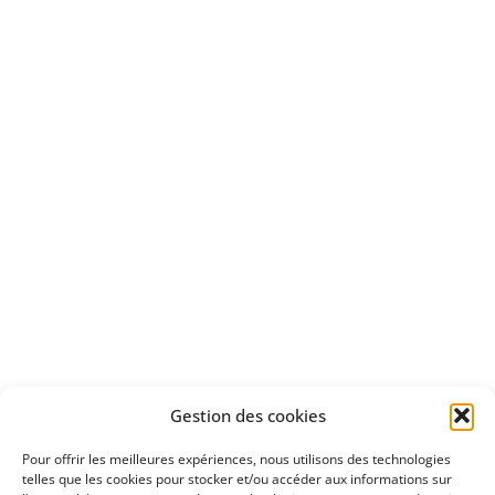
Bénéficiez
d'un essai gratuit
Apprenez
à investir en Bourse
Découvrez
Gestion des cookies
notre méthode d'investissement
Pour offrir les meilleures expériences, nous utilisons des technologies
telles que les cookies pour stocker et/ou accéder aux informations sur