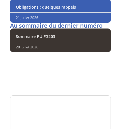
Obligations : quelques rappels
21 juillet 2026
Au sommaire du dernier numéro
Sommaire PU #3203
28 juillet 2026
Analysez
nos performances
Consultez
un numéro explicatif