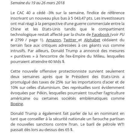
Semaine du 19 au 26 mars 2018
Le CAC 40 a cédé -3% sur la semaine, l’indice de référence
inscrivant un nouveau plus bas à 5 043,47 pts. Les investisseurs
ont mal réagi à la perspective d’une guerre commerciale entre la
Chine et les Etats-Unis tandis que le compartiment
technologique restait affecté par la chute de
Facebook
(voir
PU
# 2799 / page 1).
Amazon
,
Twitter
et
Alphabet
cédaient du
terrain face aux critiques adressées à ces géants vus comme
intrusifs. Par ailleurs, Donald Trump a annoncé des mesures
« punitives » à l’encontre de l’ex-Empire du Milieu, lesquelles
pourraient atteindre 60 Mds $.
Cette nouvelle offensive protectionniste survient seulement
deux semaines après que le Président des Etats-Unis a
promulgué des taxes de 25% sur les importations d’acier et de
10% sur celles d’aluminium. Des représailles sont évidemment
évoquées par Pékin, lesquelles pourraient toucher l’agriculture
américaine ou certaines sociétés emblématiques comme
Boeing
.
Donald Trump a également fait parler de lui en nommant en
tant que conseiller à la sécurité nationale un farouche partisan
de nouvelles sanctions contre l’Iran. Le baril de pétrole WTI
passait dès lors au-dessus des 65 $.