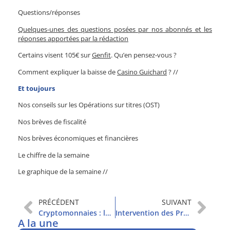
Questions/réponses
Quelques-unes des questions posées par nos abonnés et les
réponses apportées par la rédaction
Certains visent 105€ sur
Genfit
. Qu’en pensez-vous ?
Comment expliquer la baisse de
Casino Guichard
? //
Et toujours
Nos conseils sur les Opérations sur titres (OST)
Nos brèves de fiscalité
Nos brèves économiques et financières
Le chiffre de la semaine
Le graphique de la semaine //
PRÉCÉDENT
SUIVANT
Cryptomonnaies : les Etats s’imposeront
Intervention des Propos Utiles dans AfterBusiness sur BFM Business
A la une