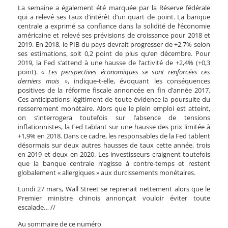
La semaine a également été marquée par la Réserve fédérale
qui a relevé ses taux d’intérêt d’un quart de point. La banque
centrale a exprimé sa confiance dans la solidité de l’économie
américaine et relevé ses prévisions de croissance pour 2018 et
2019. En 2018, le PIB du pays devrait progresser de +2,7% selon
ses estimations, soit 0,2 point de plus qu’en décembre. Pour
2019, la Fed s’attend à une hausse de l’activité de +2,4% (+0,3
point).
« Les perspectives économiques se sont renforcées ces
derniers mois »
, indique-t-elle, évoquant les conséquences
positives de la réforme fiscale annoncée en fin d’année 2017.
Ces anticipations légitiment de toute évidence la poursuite du
resserrement monétaire. Alors que le plein emploi est atteint,
on s’interrogera toutefois sur l’absence de tensions
inflationnistes, la Fed tablant sur une hausse des prix limitée à
+1,9% en 2018. Dans ce cadre, les responsables de la Fed tablent
désormais sur deux autres hausses de taux cette année, trois
en 2019 et deux en 2020. Les investisseurs craignent toutefois
que la banque centrale n’agisse à contre-temps et restent
globalement « allergiques » aux durcissements monétaires.
Lundi 27 mars, Wall Street se reprenait nettement alors que le
Premier ministre chinois annonçait vouloir éviter toute
escalade… //
Au sommaire de ce numéro