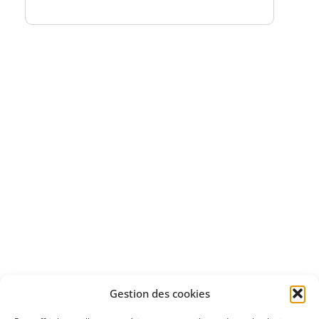
Bénéficiez
d'un essai gratuit
Apprenez
à investir en Bourse
Découvrez
Gestion des cookies
notre méthode d'investissement