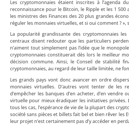
Les cryptomonnaies étaient inscrites à l’agenda 
reconnaissance pour le Bitcoin, le Ripple et les 1 500
les ministres des Finances des 20 plus grandes économ
réguler les monnaies virtuelles, et si oui comment ? », 
La popularité grandissante des cryptomonnaies les in
centraux disent redouter que les particuliers perdent
n’aiment tout simplement pas l’idée que le monopole
cryptomonnaies constituerait dès lors le meilleur moye
décision commune. Ainsi, le Conseil de stabilité fi
cryptomonnaies, au regard de leur taille limitée, ne font
Les grands pays vont donc avancer en ordre dispersé
monnaies virtuelles. D’autres vont tenter de les r
d’empêcher les banques d’en acheter, d’en vendre ou
virtuelle pour mieux éradiquer les initiatives privées
tous les cas, l’espérance de vie de la plupart des cryp
société sans pièces et billets fait bel et bien rêver les
leur projet n’est certainement pas d’y accéder en perda