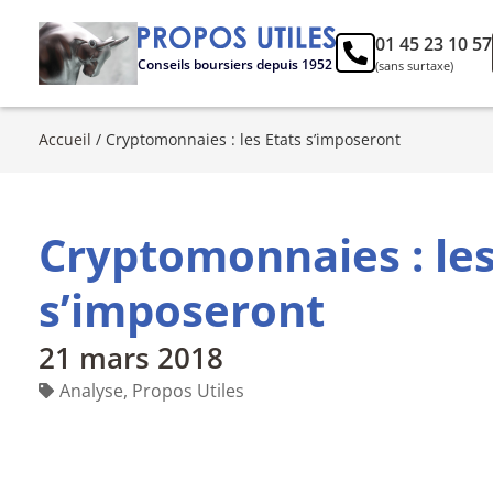
01 45 23 10 57
Conseils boursiers depuis 1952
(sans surtaxe)
Accueil
/
Cryptomonnaies : les Etats s’imposeront
Cryptomonnaies : les
s’imposeront
21 mars 2018
Analyse
,
Propos Utiles