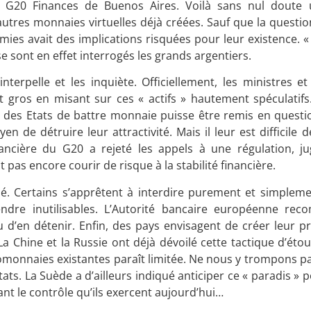
du G20 Finances de Buenos Aires. Voilà sans nul doute
 autres monnaies virtuelles déjà créées. Sauf que la quest
ies avait des implications risquées pour leur existence. «
se sont en effet interrogés les grands argentiers.
terpelle et les inquiète. Officiellement, les ministres et
 gros en misant sur ces « actifs » hautement spéculatifs. 
 des Etats de battre monnaie puisse être remis en questio
n de détruire leur attractivité. Mais il leur est difficile
nancière du G20 a rejeté les appels à une régulation, j
 pas encore courir de risque à la stabilité financière.
. Certains s’apprêtent à interdire purement et simpleme
endre inutilisables. L’Autorité bancaire européenne re
 d’en détenir. Enfin, des pays envisagent de créer leur 
. La Chine et la Russie ont déjà dévoilé cette tactique d’ét
tomonnaies existantes paraît limitée. Ne nous y trompons pas
 Etats. La Suède a d’ailleurs indiqué anticiper ce « paradis »
nt le contrôle qu’ils exercent aujourd’hui…