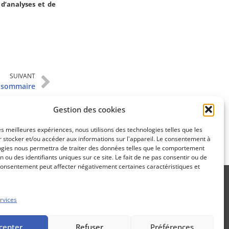
d’analyses et de
Apprenez
à investir en Bourse
SUIVANT
 sommaire
Découvrez
Gestion des cookies
notre méthode d'investissement
les meilleures expériences, nous utilisons des technologies telles que les
 stocker et/ou accéder aux informations sur l'appareil. Le consentement à
ogies nous permettra de traiter des données telles que le comportement
n ou des identifiants uniques sur ce site. Le fait de ne pas consentir ou de
consentement peut affecter négativement certaines caractéristiques et
rvices
Propos Utiles est une publication
cepter
Refuser
Préférences
des Editions Marigny