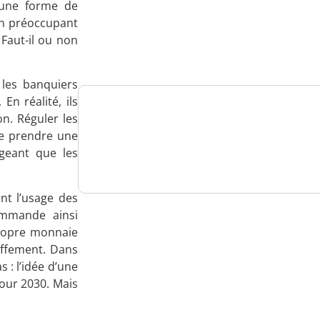
 une forme de
Analysez
ion préoccupant
 Faut-il ou non
nos performances
 les banquiers
En réalité, ils
n. Réguler les
Consultez
 de prendre une
un numéro explicatif
ugeant que les
nt l’usage des
commande ainsi
propre monnaie
Bénéficiez
ouffement. Dans
d'un essai gratuit
 : l’idée d’une
 pour 2030. Mais