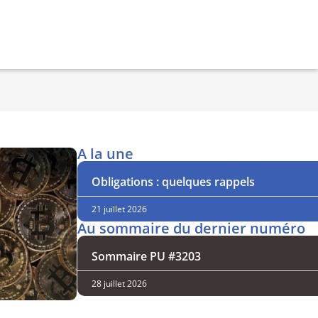
A la une
Obligations : quelques rappels
21 juillet 2026
Au sommaire du dernier numéro
Sommaire PU #3203
28 juillet 2026