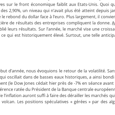
es sur le front économique faiblit aux Etats-Unis. Quoi qu’
s 2,90%, un niveau qui n’avait plus été atteint depuis jan
le rebond du dollar face à l’euro. Plus largement, il convie
tière de résultats des entreprises compliquent la donne.
A
lié leurs résultats. Sur l’année, le marché vise une crois
ce qui est historiquement élevé. Surtout, une telle anticip
ut d’année, nous évoquions le retour de la volatilité. San
X, qui oscillait dans de basses eaux historiques, a ainsi bond
ement (le Dow Jones cédait hier près de -7% en séance avant 
nférence ratée du Président de la Banque centrale européen
e l’inflation auront suffi à faire des dérailler les marchés 
volcan. Les positions spéculatives « gérées » par des alg