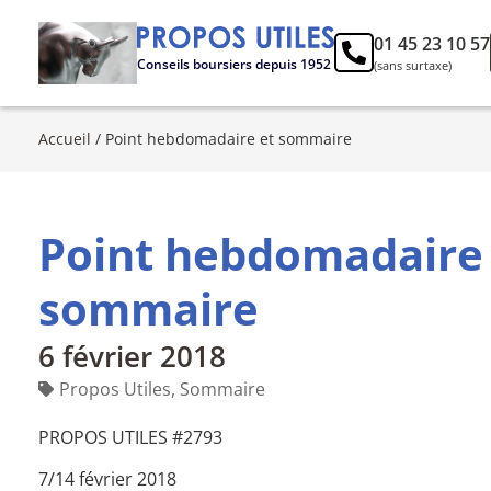
01 45 23 10 57
Conseils boursiers depuis 1952
(sans surtaxe)
Accueil
/
Point hebdomadaire et sommaire
Point hebdomadaire
sommaire
6 février 2018
Propos Utiles
,
Sommaire
PROPOS UTILES #2793
7/14 février 2018