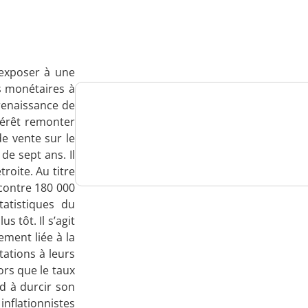
Analysez
nos performances
’exposer à une
és monétaires à
 renaissance de
Consultez
ntérêt remonter
de vente sur le
un numéro explicatif
de sept ans. Il
troite. Au titre
contre 180 000
atistiques du
 tôt. Il s’agit
Bénéficiez
ement liée à la
d'un essai gratuit
ations à leurs
rs que le taux
ed à durcir son
nflationnistes