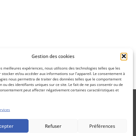
Gestion des cookies
SUIVANT
les meilleures expériences, nous utilisons des technologies telles que les
NOVARES
 stocker et/ou accéder aux informations sur l'appareil. Le consentement à
ogies nous permettra de traiter des données telles que le comportement
n ou des identifiants uniques sur ce site. Le fait de ne pas consentir ou de
consentement peut affecter négativement certaines caractéristiques et
rvices
Propos Utiles est une publication
cepter
Refuser
Préférences
des Editions Marigny