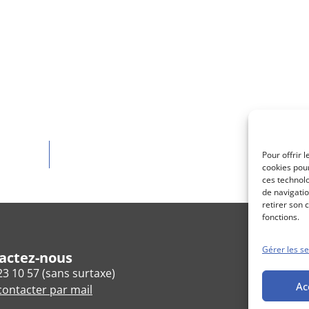
Pour offrir 
cookies pour
ces technol
de navigatio
retirer son 
fonctions.
Gérer les se
actez-nous
23 10 57 (sans surtaxe)
Ac
ontacter par mail