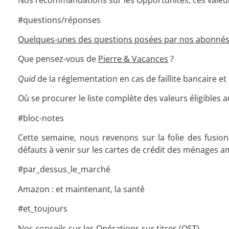
Nos recommandations sur les Opportunités, ces valeurs 
#questions/réponses
Quelques-unes des questions posées par nos abonnés 
Que pensez-vous de
Pierre & Vacances
?
Quid
de la réglementation en cas de faillite bancaire et
Où se procurer le liste complète des valeurs éligibles 
#bloc-notes
Cette semaine, nous revenons sur la folie des fusions
défauts à venir sur les cartes de crédit des ménages am
#par_dessus_le_marché
Amazon : et maintenant, la santé
#et_toujours
Nos conseils sur les Opérations sur titres (OST)