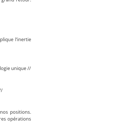
lique l’inertie
logie unique //
//
nos positions.
res opérations