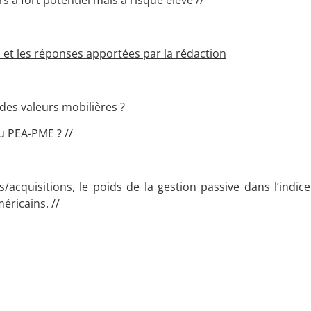
à fort potentiel mais à risque élevé //
et les réponses apportées par la rédaction
 des valeurs mobilières ?
au PEA-PME ? //
/acquisitions, le poids de la gestion passive dans l’indic
éricains. //