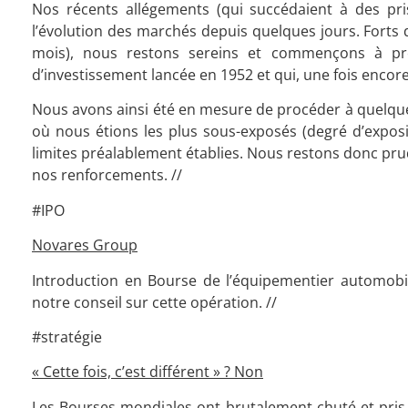
Nos récents allégements (qui succédaient à des pris
l’évolution des marchés depuis quelques jours. Forts
mois), nous restons sereins et commençons à pr
d’investissement lancée en 1952 et qui, une fois enc
Nous avons ainsi été en mesure de procéder à quelque
où nous étions les plus sous-exposés (degré d’exposi
limites préalablement établies. Nous restons donc pru
nos renforcements.
//
#IPO
Novares Group
Introduction en Bourse de l’équipementier automobil
notre conseil sur cette opération. //
#stratégie
« Cette fois, c’est différent » ? Non
Les Bourses mondiales ont brutalement chuté et pris de