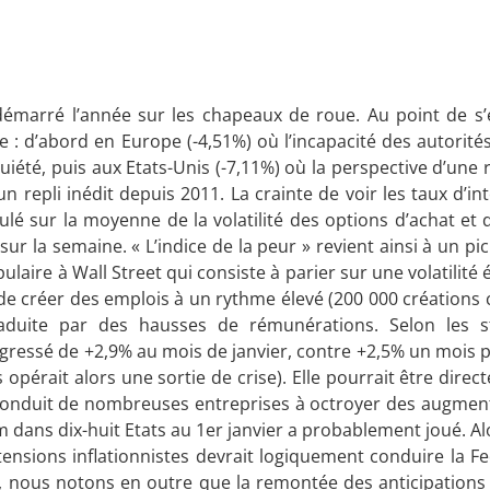
t démarré l’année sur les chapeaux de roue. Au point de s
e : d’abord en Europe (-4,51%) où l’incapacité des autorit
quiété, puis aux Etats-Unis (-7,11%) où la perspective d’une
un repli inédit depuis 2011. La crainte de voir les taux d’i
culé sur la moyenne de la volatilité des options d’achat et 
r la semaine. « L’indice de la peur » revient ainsi à un pic 
laire à Wall Street qui consiste à parier sur une volatilité é
de créer des emplois à un rythme élevé (200 000 créations 
raduite par des hausses de rémunérations. Selon les st
ressé de +2,9% au mois de janvier, contre +2,5% un mois plus
opérait alors une sortie de crise). Elle pourrait être direct
a conduit de nombreuses entreprises à octroyer des augment
ans dix-huit Etats au 1er janvier a probablement joué. Alo
tensions inflationnistes devrait logiquement conduire la F
 nous notons en outre que la remontée des anticipations i