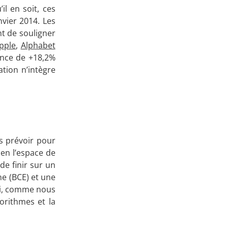
il en soit, ces
Apprenez
vier 2014. Les
nt de souligner
à investir en Bourse
pple
,
Alphabet
sance de +18,2%
ation n’intègre
Découvrez
notre méthode d'investissement
s prévoir pour
i en l’espace de
de finir sur un
ne (BCE) et une
qui, comme nous
orithmes et la