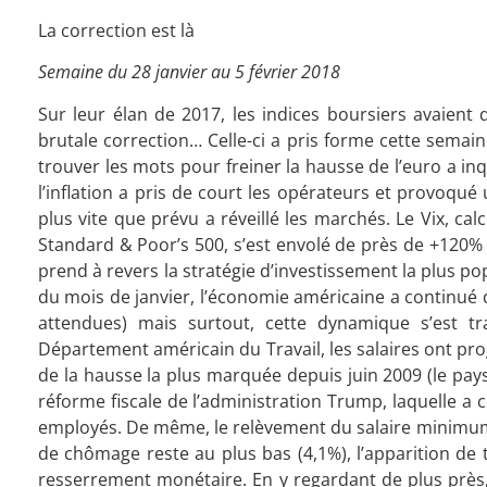
La correction est là
Semaine du 28 janvier au 5 février 2018
Sur leur élan de 2017, les indices boursiers avaien
brutale correction… Celle-ci a pris forme cette semain
trouver les mots pour freiner la hausse de l’euro a in
l’inflation a pris de court les opérateurs et provoqué 
plus vite que prévu a réveillé les marchés. Le Vix, cal
Standard & Poor’s 500, s’est envolé de près de +120% su
prend à revers la stratégie d’investissement la plus popu
du mois de janvier, l’économie américaine a continué 
attendues) mais surtout, cette dynamique s’est t
Département américain du Travail, les salaires ont prog
de la hausse la plus marquée depuis juin 2009 (le pays 
réforme fiscale de l’administration Trump, laquelle 
employés. De même, le relèvement du salaire minimum d
de chômage reste au plus bas (4,1%), l’apparition de 
resserrement monétaire. En y regardant de plus près,