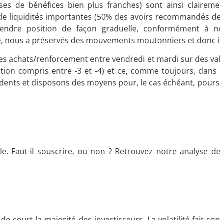
es de bénéfices bien plus franches) sont ainsi claireme
 de liquidités importantes (50% des avoirs recommandés de
endre position de façon graduelle, conformément à 
ore, nous a préservés des mouvements moutonniers et donc i
s achats/renforcement entre vendredi et mardi sur des val
tion compris entre -3 et -4) et ce, comme toujours, dans 
dents et disposons des moyens pour, le cas échéant, poursu
e. Faut-il souscrire, ou non ? Retrouvez notre analyse de
 court la majorité des investisseurs. La volatilité fait so