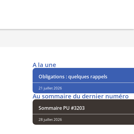
A la une
Obligations : quelques rappels
21 juillet 2026
Au sommaire du dernier numéro
Sommaire PU #3203
28 juillet 2026