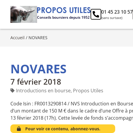
01 45 23 10 57
Conseils boursiers depuis 1952
(sans surtaxe)
Accueil
/
NOVARES
NOVARES
7 février 2018
Introductions en bourse
,
Propos Utiles
Code Isin : FR0013290814 / NVS Introduction en Bourse
d’un montant de 150 M € dans le cadre d’une Offre à pr
13 février 2018 (17h). Cette levée de fonds s’accompa
Pour voir ce contenu, abonnez-vous.