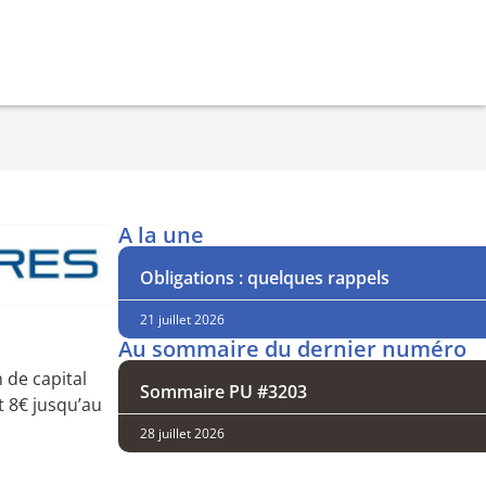
A la une
Obligations : quelques rappels
21 juillet 2026
Au sommaire du dernier numéro
 de capital
Sommaire PU #3203
t 8€ jusqu’au
28 juillet 2026