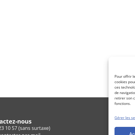
Pour offrir 
cookies pour
ces technol
de navigatio
retirer son 
fonctions.
Gérer les se
actez-nous
23 10 57 (sans surtaxe)
Ac