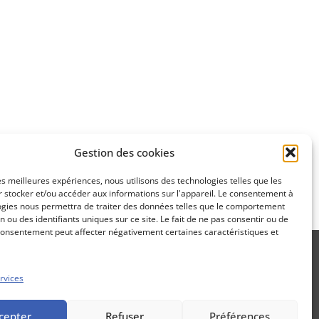
Apprenez
à investir en Bourse
Découvrez
Gestion des cookies
notre méthode d'investissement
les meilleures expériences, nous utilisons des technologies telles que les
 stocker et/ou accéder aux informations sur l'appareil. Le consentement à
ogies nous permettra de traiter des données telles que le comportement
n ou des identifiants uniques sur ce site. Le fait de ne pas consentir ou de
consentement peut affecter négativement certaines caractéristiques et
rvices
Propos Utiles est une publication
cepter
Refuser
Préférences
des Editions Marigny