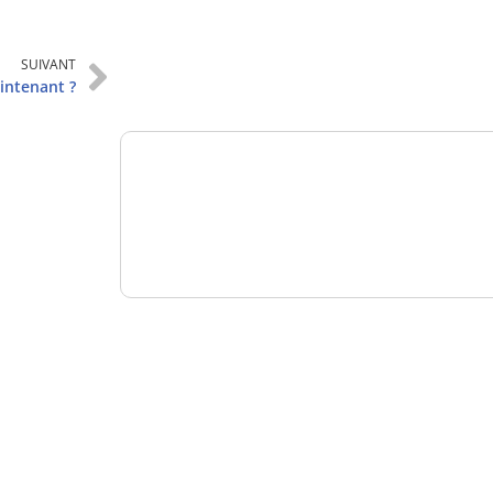
Analysez
SUIVANT
nos performances
intenant ?
Consultez
un numéro explicatif
Bénéficiez
d'un essai gratuit