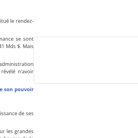
Analysez
nos performances
itué le rendez-
rmance se sont
41 Mds $. Mais
Consultez
’administration
un numéro explicatif
révélé n’avoir
de son pouvoir
Bénéficiez
d'un essai gratuit
oissance de ses
sur les grandes