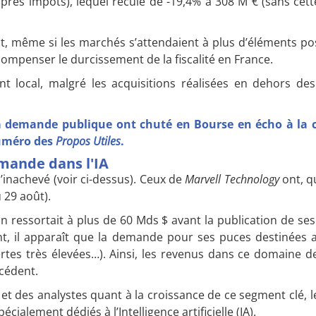
près impôts), lequel recule de -19,4% à 308 M € (sans cett
, même si les marchés s’attendaient à plus d’éléments posit
ompenser le durcissement de la fiscalité en France.
 local, malgré les acquisitions réalisées en dehors des
la demande publique ont chuté en Bourse en écho à la c
numéro des
Propos Utiles
.
emande dans l'IA
’inachevé (voir ci-dessus). Ceux de
Marvell Technology
ont, q
 29 août).
n ressortait à plus de 60 Mds $ avant la publication de ses 
nt, il apparaît que la demande pour ses puces destinées 
rtes très élevées…). Ainsi, les revenus dans ce domaine de
cédent.
et des analystes quant à la croissance de ce segment clé, le
écialement dédiés à l’Intelligence artificielle (IA).