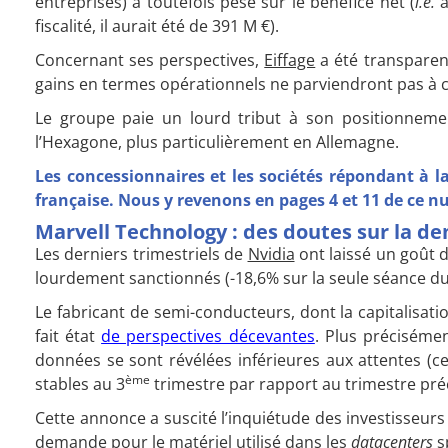
entreprises) a toutefois pesé sur le bénéfice net (
i.e.
a
fiscalité, il aurait été de 391 M €).
Concernant ses perspectives,
Eiffage
a été transparent
gains en termes opérationnels ne parviendront pas à c
Le groupe paie un lourd tribut à son positionnement
l’Hexagone, plus particulièrement en Allemagne.
Les concessionnaires et les sociétés répondant à 
française. Nous y revenons en pages 4 et 11 de ce 
Marvell Technology : des doutes sur la d
Les derniers trimestriels de
Nvidia
ont laissé un goût d
lourdement sanctionnés (-18,6% sur la seule séance du
Le fabricant de semi-conducteurs, dont la capitalisatio
fait état
de perspectives décevantes
. Plus préciséme
données se sont révélées inférieures aux attentes (ce
ème
stables au 3
trimestre par rapport au trimestre pré
Cette annonce a suscité l’inquiétude des investisseurs 
demande pour le matériel utilisé dans les
datacenters
sp