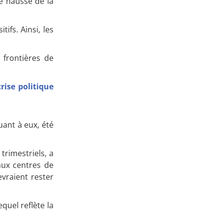
e hausse de la
Apprenez
ifs. Ainsi, les
à investir en Bourse
 frontières de
rise politique
Découvrez
notre méthode d'investissement
uant à eux, été
trimestriels, a
aux centres de
vraient rester
quel reflète la