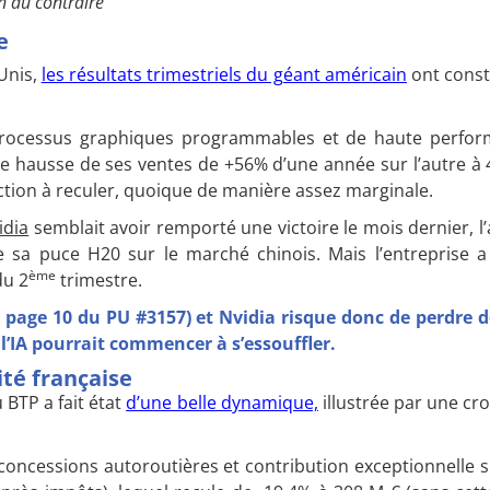
n du contraire
e
-Unis,
les résultats trimestriels du géant américain
ont const
s processus graphiques programmables et de haute perfo
e hausse de ses ventes de +56% d’une année sur l’autre à 
action à reculer, quoique de manière assez marginale.
idia
semblait avoir remporté une victoire le mois dernier, l
 sa puce H20 sur le marché chinois. Mais l’entreprise a 
ème
du 2
trimestre.
n page 10 du PU #3157) et Nvidia risque donc de perdre 
 l’IA pourrait commencer à s’essouffler.
lité française
 BTP a fait état
d’une belle dynamique,
illustrée par une cr
es concessions autoroutières et contribution exceptionnelle 