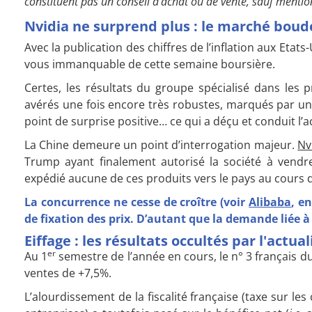
constituent pas un conseil d’achat ou de vente, sauf mentio
Nvidia ne surprend plus : le marché boud
Avec la publication des chiffres de l’inflation aux Etats
vous immanquable de cette semaine boursière.
Certes, les résultats du groupe spécialisé dans le
avérés une fois encore très robustes, marqués par un
point de surprise positive… ce qui a déçu et conduit l’
La Chine demeure un point d’interrogation majeur.
Nv
Trump ayant finalement autorisé la société à vendre
expédié aucune de ces produits vers le pays au cours 
La concurrence ne cesse de croître (voir
Alibaba
, e
de fixation des prix. D’autant que la demande liée à
Eiffage : les résultats occultés par l'actua
er
Au 1
semestre de l’année en cours, le n° 3 français du
ventes de +7,5%.
L’alourdissement de la fiscalité française (taxe sur l