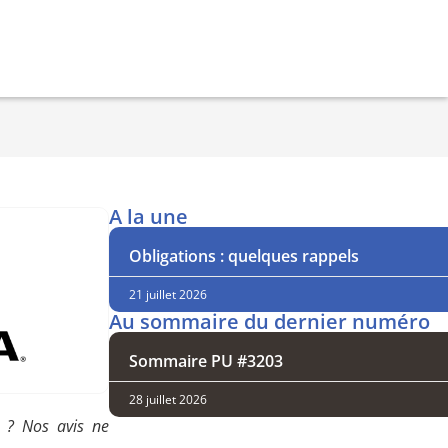
A la une
Obligations : quelques rappels
21 juillet 2026
Au sommaire du dernier numéro
Sommaire PU #3203
28 juillet 2026
e ? Nos avis ne