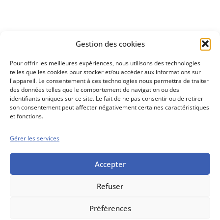
Assurance-vie
Faites analyser
Gestion des cookies
vos contrats
par nos équipes
Pour offrir les meilleures expériences, nous utilisons des technologies
telles que les cookies pour stocker et/ou accéder aux informations sur
l'appareil. Le consentement à ces technologies nous permettra de traiter
des données telles que le comportement de navigation ou des
identifiants uniques sur ce site. Le fait de ne pas consentir ou de retirer
son consentement peut affecter négativement certaines caractéristiques
et fonctions.
Gérer les services
Conseils boursiers depuis 1952
Propos Utiles est
une publication
Accepter
des Editions
Marigny
Refuser
Mentions Légales
Politique cookie
Conditions générales de vente
Préférences