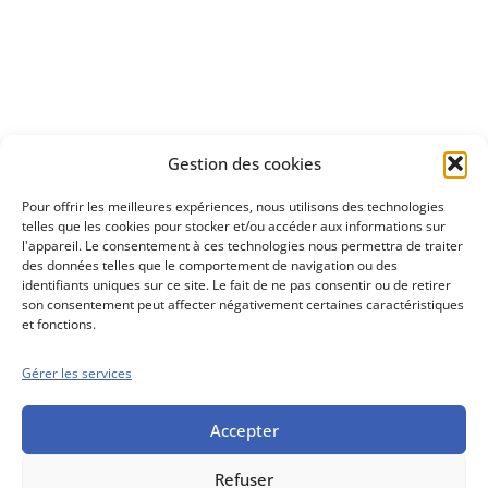
à investir en Bourse
Découvrez
Gestion des cookies
notre méthode d'investissement
Pour offrir les meilleures expériences, nous utilisons des technologies
telles que les cookies pour stocker et/ou accéder aux informations sur
l'appareil. Le consentement à ces technologies nous permettra de traiter
des données telles que le comportement de navigation ou des
identifiants uniques sur ce site. Le fait de ne pas consentir ou de retirer
son consentement peut affecter négativement certaines caractéristiques
et fonctions.
Gérer les services
Conseils boursiers depuis 1952
Propos Utiles est
une publication
Accepter
des Editions
Marigny
Refuser