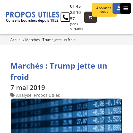
01 45
Abonnez-
vous
23 10
57
Conseils boursiers depuis 1952
(sans
surtaxe)
Accueil
/
Marchés : Trump jette un froid
Marchés : Trump jette un
froid
7 mai 2019
Analyse
,
Propos Utiles