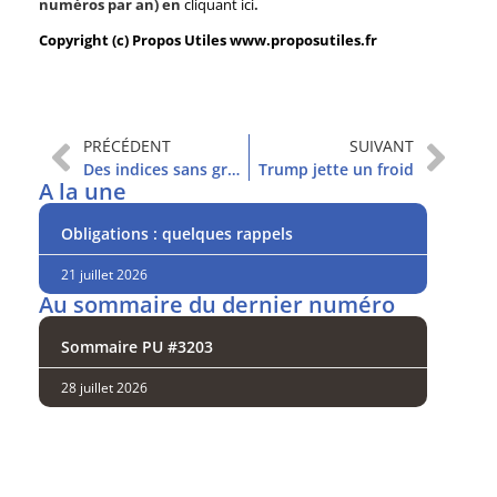
numéros par an) en
cliquant ici
.
Copyright (c) Propos Utiles www.proposutiles.fr
PRÉCÉDENT
SUIVANT
Des indices sans grande direction
Trump jette un froid
A la une
Obligations : quelques rappels
21 juillet 2026
Au sommaire du dernier numéro
Sommaire PU #3203
28 juillet 2026
Analysez