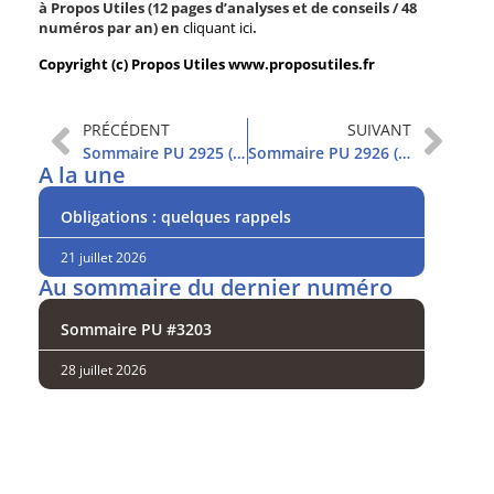
à Propos Utiles (12 pages d’analyses et de conseils / 48
numéros par an) en
cliquant ici
.
Copyright (c) Propos Utiles www.proposutiles.fr
PRÉCÉDENT
SUIVANT
Sommaire PU 2925 (3/11/2020)
Sommaire PU 2926 (10/11/2020)
A la une
Obligations : quelques rappels
21 juillet 2026
Au sommaire du dernier numéro
Sommaire PU #3203
28 juillet 2026
Analysez
nos performances