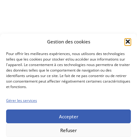
Découvrez
Gestion des cookies
notre méthode d'investissement
Pour offrir les meilleures expériences, nous utilisons des technologies
telles que les cookies pour stocker et/ou accéder aux informations sur
l'appareil. Le consentement à ces technologies nous permettra de traiter
des données telles que le comportement de navigation ou des
identifiants uniques sur ce site. Le fait de ne pas consentir ou de retirer
son consentement peut affecter négativement certaines caractéristiques
et fonctions.
Gérer les services
Conseils boursiers depuis 1952
Propos Utiles est
une publication
Accepter
des Editions
Marigny
Refuser
Mentions Légales
Politique cookie